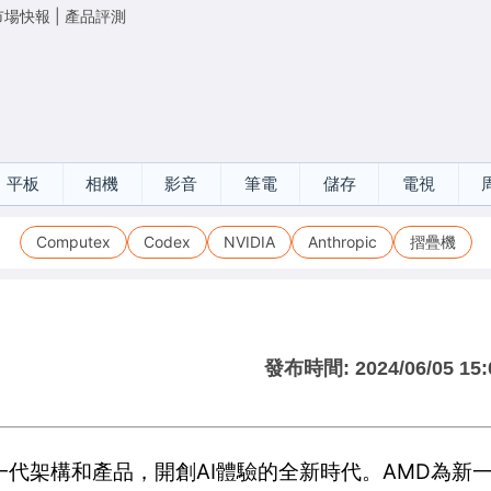
市場快報
|
產品評測
平板
相機
影音
筆電
儲存
電視
Computex
Codex
NVIDIA
Anthropic
摺疊機
發布時間:
2024/06/05 15:
的新一代架構和產品，開創AI體驗的全新時代。AMD為新一代