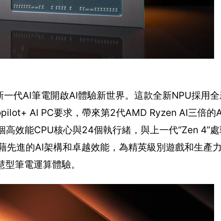
t+，為新一代AI筆電開啟AI體驗新世界。這款全新NPU採用全
lot+ AI PC要求，帶來第2代AMD Ryzen AI三倍
2個高效能CPU核心與24個執行緒，與上一代“Zen 4”
憑藉先進的AI架構和卓越效能，為精英級別遊戲和生產
智慧型筆電運算體驗。