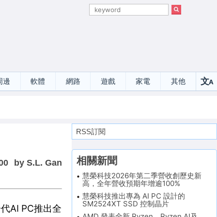
文
周邊
軟體
網路
遊戲
家電
其他
A
選
RSS訂閱
相關新聞
00
by S.L. Gan
慧榮科技2026年第二季營收創歷史新
高，全年營收預期年增逾100%
慧榮科技推出專為 AI PC 設計的
SM2524XT SSD 控制晶片
AI PC推出全
AMD 發表全新 Ryzen、Ryzen AI及