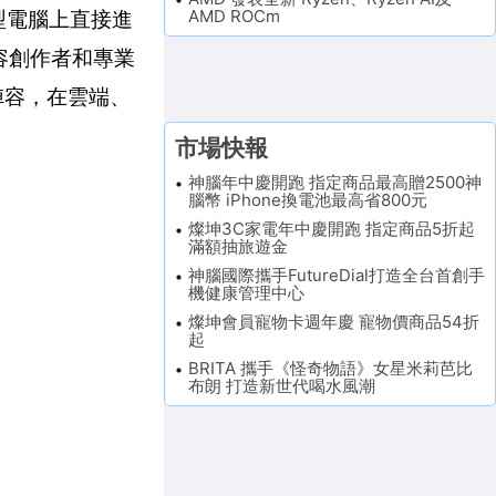
AMD ROCm
記型電腦上直接進
內容創作者和專業
陣容，在雲端、
市場快報
神腦年中慶開跑 指定商品最高贈2500神
腦幣 iPhone換電池最高省800元
燦坤3C家電年中慶開跑 指定商品5折起
滿額抽旅遊金
神腦國際攜手FutureDial打造全台首創手
機健康管理中心
燦坤會員寵物卡週年慶 寵物價商品54折
起
BRITA 攜手《怪奇物語》女星米莉芭比
布朗 打造新世代喝水風潮