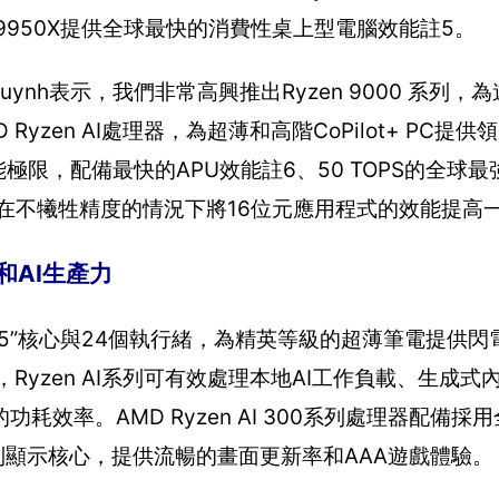
9 9950X提供全球最快的消費性桌上型電腦效能註5。
uynh表示，我們非常高興推出Ryzen 9000 系列，
zen AI處理器，為超薄和高階CoPilot+ PC提供
破效能極限，配備最快的APU效能註6、50 TOPS的全球
）NPU，可在不犧牲精度的情況下將16位元應用程式的效能提高
能和AI生產力
能“Zen 5”核心與24個執行緒，為精英等級的超薄筆電提供
擎，Ryzen AI系列可有效處理本地AI工作負載、生成
率。AMD Ryzen AI 300系列處理器配備採用
00M系列顯示核心，提供流暢的畫面更新率和AAA遊戲體驗。