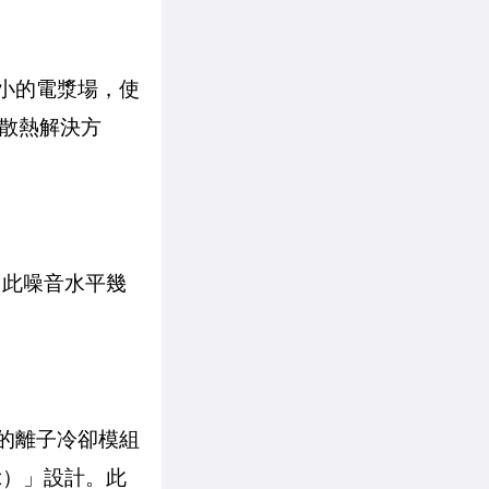
微小的電漿場，使
散熱解決方
A。此噪音水平幾
a 的離子冷卻模組
ut）」設計。此