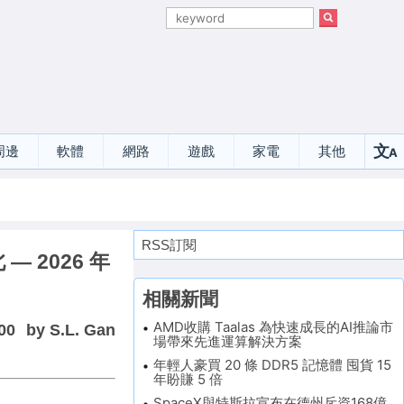
文
周邊
軟體
網路
遊戲
家電
其他
A
選
RSS訂閱
— 2026 年
相關新聞
AMD收購 Taalas 為快速成長的AI推論市
00
by S.L. Gan
場帶來先進運算解決方案
年輕人豪買 20 條 DDR5 記憶體 囤貨 15
年盼賺 5 倍
SpaceX與特斯拉宣布在德州斥資168億