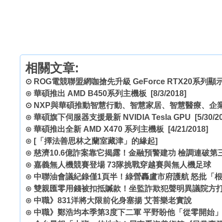
相關文章:
⊙
ROG電競聯盟網咖搶先升級 GeForce RTX20系列顯
⊙
華碩推出 AMD B450系列主機板
[8/3/2018]
⊙
NXP與華碩推動智慧行動、智慧家居、智慧醫療、企
⊙
華碩旗下伺服器支援最新 NVIDIA Tesla GPU
[5/30/2
⊙
華碩推出全新 AMD X470 系列主機板
[4/21/2018]
⊙
[「擇法善思林之蘭室藏津」的緣起]
⊙
慈濟10.6億詐案靠它揭露！金融預警建功 檢調連破
⊙
嘉義無人機競賽登場 73隊挑戰穿越賽與無人機足球
⊙
中聯油會議紀錄僅1頁半！綠營轟盧市府護航 怒批「
⊙
雙親匯零用錢被扣抵贓款！坐監詐欺犯聲明異議院方
⊙
中職》831洋將大限前化身塞揚 艾菩樂老實說
⊙
中職》鄭浩均本季第3度下二軍 平野盼他「從零開始