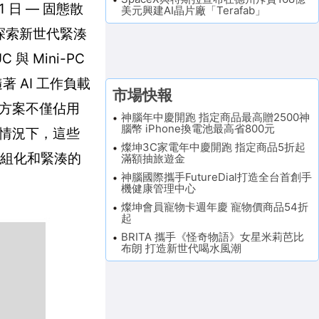
 1 日 — 固態散
美元興建AI晶片廠「Terafab」
共同探索新世代緊湊
與 Mini-PC
 隨著 AI 工作負載
市場快報
方案不僅佔用
神腦年中慶開跑 指定商品最高贈2500神
腦幣 iPhone換電池最高省800元
情況下，這些
燦坤3C家電年中慶開跑 指定商品5折起
模組化和緊湊的
滿額抽旅遊金
神腦國際攜手FutureDial打造全台首創手
機健康管理中心
燦坤會員寵物卡週年慶 寵物價商品54折
起
BRITA 攜手《怪奇物語》女星米莉芭比
布朗 打造新世代喝水風潮