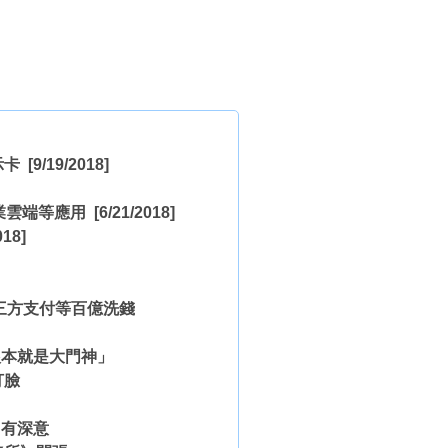
示卡
[9/19/2018]
業雲端等應用
[6/21/2018]
018]
第三方支付等百億洗錢
根本就是大門神」
打臉
」有深意