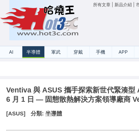
所有文章
|
新品介紹
|
AI
半導體
軍武
穿戴
手機
APP
Ventiva 與 ASUS 攜手探索新世代緊湊型 A
6 月 1 日 — 固態散熱解決方案領導廠商 Ven
[ASUS]
分類:
半導體