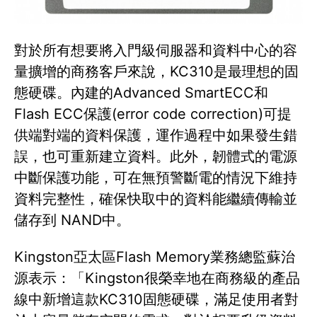
對於所有想要將入門級伺服器和資料中心的容
量擴增的商務客戶來說，KC310是最理想的固
態硬碟。內建的Advanced SmartECC和
Flash ECC保護(error code correction)可提
供端對端的資料保護，運作過程中如果發生錯
誤，也可重新建立資料。此外，韌體式的電源
中斷保護功能，可在無預警斷電的情況下維持
資料完整性，確保快取中的資料能繼續傳輸並
儲存到 NAND中。
Kingston亞太區Flash Memory業務總監蘇治
源表示：「Kingston很榮幸地在商務級的產品
線中新增這款KC310固態硬碟，滿足使用者對