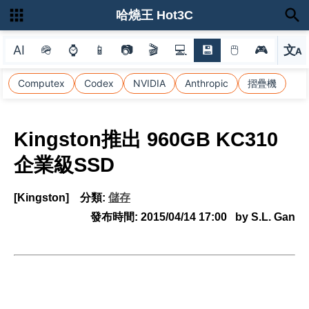
哈燒王 Hot3C
AI
🪖
⌚
📱
📷
🎬
💻
💾
🖱
🎮
文
A
選
Computex
Codex
NVIDIA
Anthropic
摺疊機
Kingston推出 960GB KC310
企業級SSD
[Kingston]
分類:
儲存
發布時間:
2015/04/14 17:00
by S.L. Gan