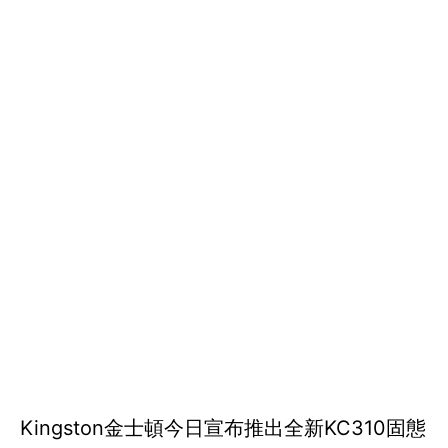
Kingston金士頓今日宣布推出全新KC310固態