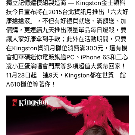
獨立記憶體模組製造商 — Kingston金士頓科
技今日宣布將在2015台北資訊月推出「六大好
康搶搶滾」，不但有好禮買就送、滿額送、加
價購，更連續九天推出限量單品每日爆殺，要
讓大家好康拿到手軟；此外在活動期間，只要
在Kingston資訊月攤位消費滿300元，還有機
會把華碩迷你電競旗艦PC、iPhone 6S和王心
凌小巨蛋演唱會門票等多項超值大獎帶回家！
11月28日起一連9天，Kingston都在世貿一館
A610攤位等著你！