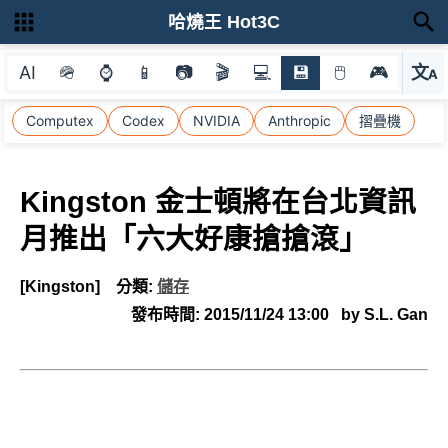
哈燒王 Hot3C
AI
🪖
⌚
📱
📷
🎬
💻
💾
🖱
🎮
文
A
選
Computex
Codex
NVIDIA
Anthropic
摺疊機
Kingston 金士頓將在台北資訊
月推出「六大好康搶搶滾」
[Kingston]
分類:
儲存
發布時間:
2015/11/24 13:00
by S.L. Gan