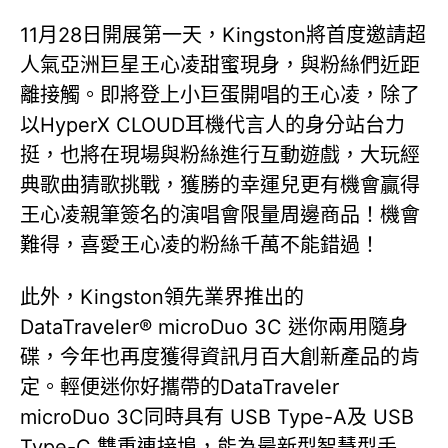
11月28日開展第一天，Kingston將首度邀請超
人氣亞洲巨星王心凌甜蜜現身，與粉絲們近距
離接觸。即將登上小巨蛋開唱的王心凌，除了
以HyperX CLOUD耳機代言人的身分站台力
挺，也將在現場與粉絲進行互動遊戲，大玩經
典歌曲猜歌挑戰，獲勝的幸運兒更有機會贏得
王心凌親筆簽名的演唱會限量周邊商品！機會
難得，喜愛王心凌的粉絲千萬不能錯過！
此外，Kingston領先業界推出的
DataTraveler® microDuo 3C 迷你兩用隨身
碟，今年也再度獲得資訊月百大創新產品的肯
定。輕便迷你好攜帶的DataTraveler
microDuo 3C同時具有 USB Type-A及 USB
Type-C 雙重連接埠，能為最新型智慧型手