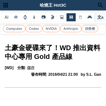
哈燒王 Hot3C
AI
🪖
⌚
📱
📷
🎬
💻
💾
🖱
🎮
文
A
選
Computex
Codex
NVIDIA
Anthropic
摺疊機
土豪金硬碟來了！WD 推出資料
中心專用 Gold 產品線
[WD]
分類:
儲存
發布時間:
2016/04/21 21:00
by S.L. Gan