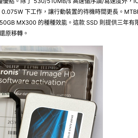
種優點。除了 530/510MB/s 高速循序讀/寫速度外，I
 0.075W 下工作，讓行動裝置的待機時間更長。MTBF
750GB MX300 的種種效能。這款 SSD 則提供三
備份還原移轉。