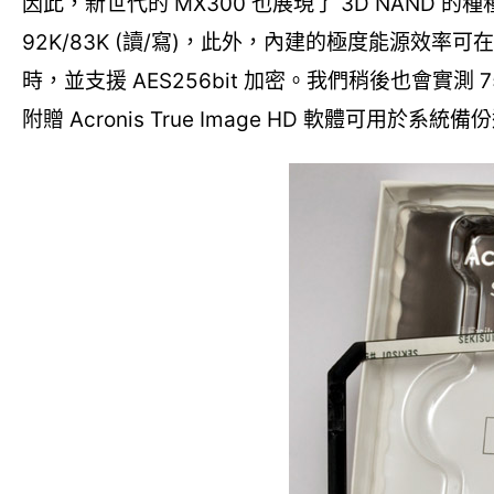
因此，新世代的 MX300 也展現了 3D NAND 的種
92K/83K (讀/寫)，此外，內建的極度能源效率可在
時，並支援 AES256bit 加密。我們稍後也會實測 
附贈 Acronis True Image HD 軟體可用於系統