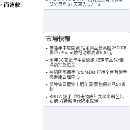
部分用戶 21 天寫入 37 TB
B，而這款
市場快報
神腦年中慶開跑 指定商品最高贈2500神
腦幣 iPhone換電池最高省800元
燦坤3C家電年中慶開跑 指定商品5折起
滿額抽旅遊金
神腦國際攜手FutureDial打造全台首創手
機健康管理中心
燦坤會員寵物卡週年慶 寵物價商品54折
起
BRITA 攜手《怪奇物語》女星米莉芭比
布朗 打造新世代喝水風潮