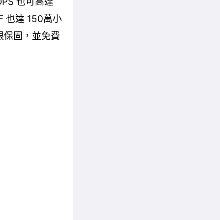
OPS 也可高達
 也達 150萬小
年有限保固，並免費