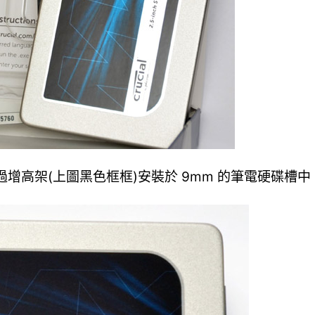
透過增高架(上圖黑色框框)安裝於 9mm 的筆電硬碟槽中