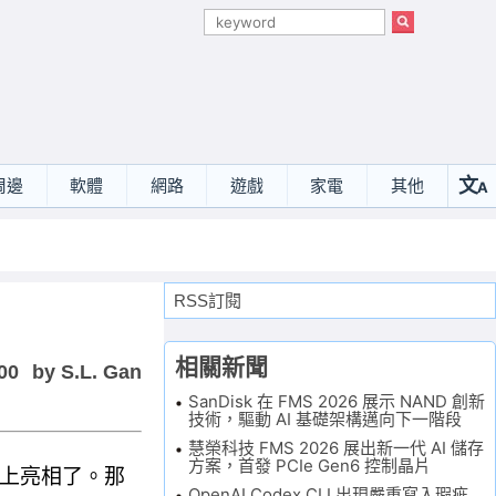
文
周邊
軟體
網路
遊戲
家電
其他
A
選
RSS訂閱
相關新聞
00
by S.L. Gan
SanDisk 在 FMS 2026 展示 NAND 創新
技術，驅動 AI 基礎架構邁向下一階段
慧榮科技 FMS 2026 展出新一代 AI 儲存
方案，首發 PCIe Gen6 控制晶片
會場上亮相了。那
OpenAI Codex CLI 出現嚴重寫入瑕疵