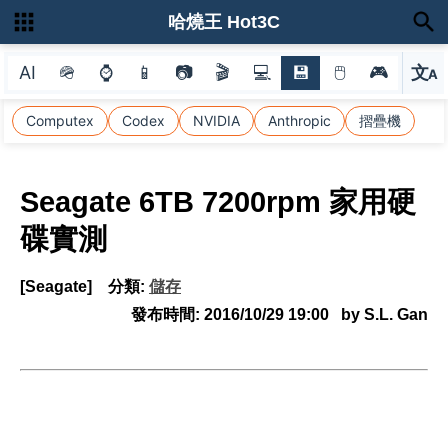
哈燒王 Hot3C
AI
🪖
⌚
📱
📷
🎬
💻
💾
🖱
🎮
文
A
選
Computex
Codex
NVIDIA
Anthropic
摺疊機
Seagate 6TB 7200rpm 家用硬
碟實測
[Seagate]
分類:
儲存
發布時間:
2016/10/29 19:00
by S.L. Gan