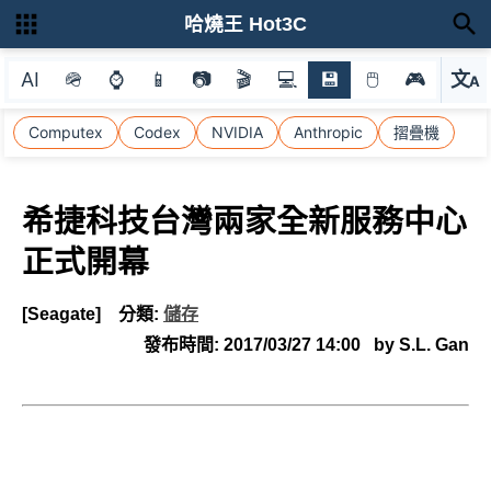
哈燒王 Hot3C
AI
🪖
⌚
📱
📷
🎬
💻
💾
🖱
🎮
文
A
選
Computex
Codex
NVIDIA
Anthropic
摺疊機
希捷科技台灣兩家全新服務中心
正式開幕
[Seagate]
分類:
儲存
發布時間:
2017/03/27 14:00
by S.L. Gan