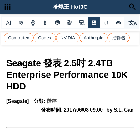
哈燒王 Hot3C
AI
🪖
⌚
📱
📷
🎬
💻
💾
🖱
🎮
文
A
選
Computex
Codex
NVIDIA
Anthropic
摺疊機
Seagate 發表 2.5吋 2.4TB
Enterprise Performance 10K
HDD
[Seagate]
分類:
儲存
發布時間:
2017/06/08 09:00
by S.L. Gan