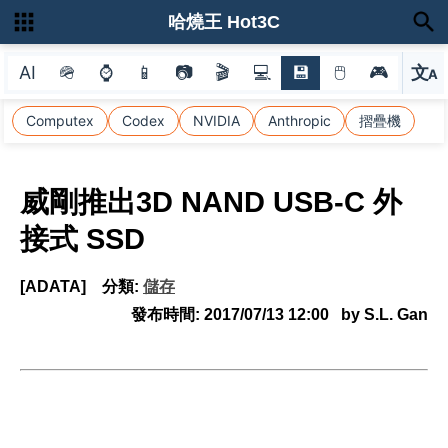
哈燒王 Hot3C
AI
🪖
⌚
📱
📷
🎬
💻
💾
🖱
🎮
文
A
選
Computex
Codex
NVIDIA
Anthropic
摺疊機
威剛推出3D NAND USB-C 外
接式 SSD
[ADATA]
分類:
儲存
發布時間:
2017/07/13 12:00
by S.L. Gan