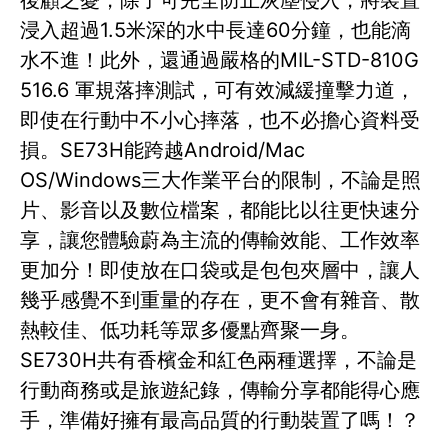
後顧之憂，除了可完全防止灰塵侵入，將裝置
浸入超過1.5米深的水中長達60分鐘，也能滴
水不進！此外，還通過嚴格的MIL-STD-810G
516.6 軍規落摔測試，可有效減緩撞擊力道，
即使在行動中不小心摔落，也不必擔心資料受
損。SE73H能跨越Android/Mac
OS/Windows三大作業平台的限制，不論是照
片、影音以及數位檔案，都能比以往更快速分
享，讓您體驗蔚為主流的傳輸效能、工作效率
更加分！即使放在口袋或是包包夾層中，讓人
幾乎感覺不到重量的存在，更不會有雜音、散
熱較佳、低功耗等眾多優點齊聚一身。
SE730H共有香檳金和紅色兩種選擇，不論是
行動商務或是旅遊紀錄，傳輸分享都能得心應
手，準備好擁有最高品質的行動裝置了嗎！？