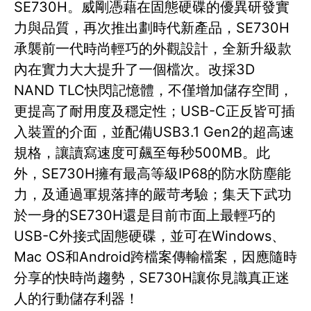
SE730H。威剛憑藉在固態硬碟的優異研發實
力與品質，再次推出劃時代新產品，SE730H
承襲前一代時尚輕巧的外觀設計，全新升級款
內在實力大大提升了一個檔次。改採3D
NAND TLC快閃記憶體，不僅增加儲存空間，
更提高了耐用度及穩定性；USB-C正反皆可插
入裝置的介面，並配備USB3.1 Gen2的超高速
規格，讓讀寫速度可飆至每秒500MB。此
外，SE730H擁有最高等級IP68的防水防塵能
力，及通過軍規落摔的嚴苛考驗；集天下武功
於一身的SE730H還是目前市面上最輕巧的
USB-C外接式固態硬碟，並可在Windows、
Mac OS和Android跨檔案傳輸檔案，因應隨時
分享的快時尚趨勢，SE730H讓你見識真正迷
人的行動儲存利器！