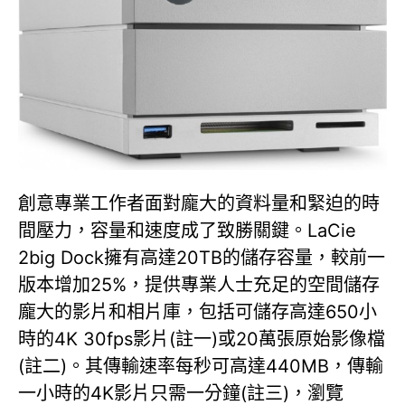
創意專業工作者面對龐大的資料量和緊迫的時
間壓力，容量和速度成了致勝關鍵。LaCie
2big Dock擁有高達20TB的儲存容量，較前一
版本增加25%，提供專業人士充足的空間儲存
龐大的影片和相片庫，包括可儲存高達650小
時的4K 30fps影片(註一)或20萬張原始影像檔
(註二)。其傳輸速率每秒可高達440MB，傳輸
一小時的4K影片只需一分鐘(註三)，瀏覽