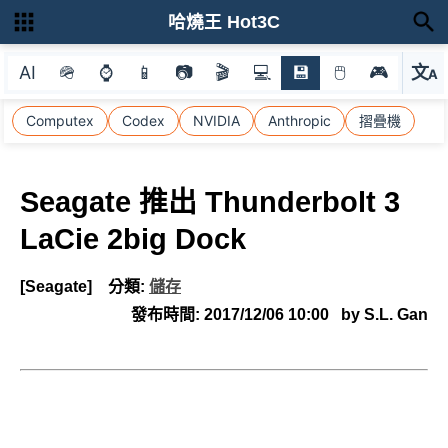
哈燒王 Hot3C
AI
🪖
⌚
📱
📷
🎬
💻
💾
🖱
🎮
文
A
選
Computex
Codex
NVIDIA
Anthropic
摺疊機
Seagate 推出 Thunderbolt 3
LaCie 2big Dock
[Seagate]
分類:
儲存
發布時間:
2017/12/06 10:00
by S.L. Gan