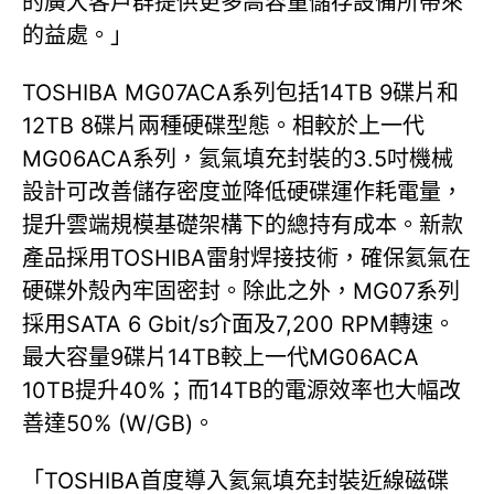
的廣大客戶群提供更多高容量儲存設備所帶來
的益處。」
TOSHIBA MG07ACA系列包括14TB 9碟片和
12TB 8碟片兩種硬碟型態。相較於上一代
MG06ACA系列，氦氣填充封裝的3.5吋機械
設計可改善儲存密度並降低硬碟運作耗電量，
提升雲端規模基礎架構下的總持有成本。新款
產品採用TOSHIBA雷射焊接技術，確保氦氣在
硬碟外殼內牢固密封。除此之外，MG07系列
採用SATA 6 Gbit/s介面及7,200 RPM轉速。
最大容量9碟片14TB較上一代MG06ACA
10TB提升40%；而14TB的電源效率也大幅改
善達50% (W/GB)。
「TOSHIBA首度導入氦氣填充封裝近線磁碟