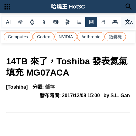
哈燒王 Hot3C
AI
🪖
⌚
📱
📷
🎬
💻
💾
🖱
🎮
文
A
選
Computex
Codex
NVIDIA
Anthropic
摺疊機
14TB 來了，Toshiba 發表氦氣
填充 MG07ACA
[Toshiba]
分類:
儲存
發布時間:
2017/12/08 15:00
by S.L. Gan