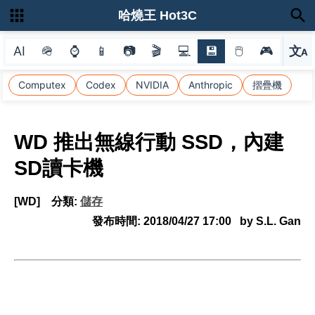
哈燒王 Hot3C
AI
🪖
⌚
📱
📷
🎬
💻
💾
🖱
🎮
文
A
選
Computex
Codex
NVIDIA
Anthropic
摺疊機
WD 推出無線行動 SSD，內建
SD讀卡機
[WD]
分類:
儲存
發布時間:
2018/04/27 17:00
by S.L. Gan