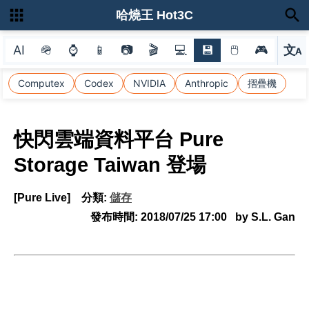
哈燒王 Hot3C
AI
🪖
⌚
📱
📷
🎬
💻
💾
🖱
🎮
文
A
選
Computex
Codex
NVIDIA
Anthropic
摺疊機
快閃雲端資料平台 Pure
Storage Taiwan 登場
[Pure Live]
分類:
儲存
發布時間:
2018/07/25 17:00
by S.L. Gan