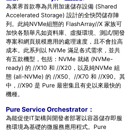
為業界首款專為共用加速儲存設備 (Shared
Accelerated Storage) 設計的全快閃儲存陣
列。此純NVMe組態的 FlashArray//X 家族可
加快各類舉凡如資料庫、虛擬環境、測試/開發
專案和網頁規模應用的處理速度，且不會拉高
成本。此系列以 NVMe 滿足各式需求，並共
有五款機型，包括：NVMe 就緒 (NVMe-
ready) 的 //X10 和 //X20，以及純NVMe 組
態 (all-NVMe) 的 //X50、//X70 和 //X90。其
中，//X90 是 Pure 最密集且有史以來最快的
機種。
Pure Service Orchestrator：
為能促使IT架構與開發者部署以容器儲存即服
務環境為基礎的微服務應用程式。Pure