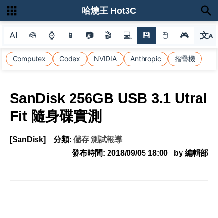
哈燒王 Hot3C
AI
🪖
⌚
📱
📷
🎬
💻
💾
🖱
🎮
文
A
選
Computex
Codex
NVIDIA
Anthropic
摺疊機
SanDisk 256GB USB 3.1 Utral
Fit 隨身碟實測
[SanDisk]
分類:
儲存
測試報導
發布時間:
2018/09/05 18:00
by 編輯部