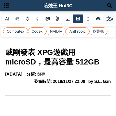
哈燒王 Hot3C
AI
🪖
⌚
📱
📷
🎬
💻
💾
🖱
🎮
文
A
選
Computex
Codex
NVIDIA
Anthropic
摺疊機
威剛發表 XPG遊戲用
microSD，最高容量 512GB
[ADATA]
分類:
儲存
發布時間:
2018/11/27 22:00
by S.L. Gan