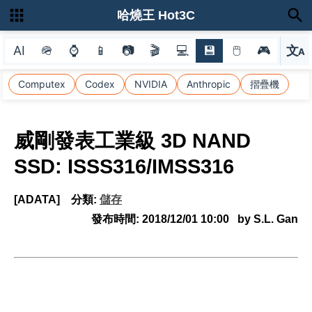
哈燒王 Hot3C
AI
🪖
⌚
📱
📷
🎬
💻
💾
🖱
🎮
文
A
選
Computex
Codex
NVIDIA
Anthropic
摺疊機
威剛發表工業級 3D NAND
SSD: ISSS316/IMSS316
[ADATA]
分類:
儲存
發布時間:
2018/12/01 10:00
by S.L. Gan