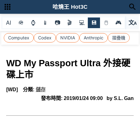
哈燒王 Hot3C
AI
🪖
⌚
📱
📷
🎬
💻
💾
🖱
🎮
文
A
選
Computex
Codex
NVIDIA
Anthropic
摺疊機
WD My Passport Ultra 外接硬
碟上市
[WD]
分類:
儲存
發布時間:
2019/01/24 09:00
by S.L. Gan