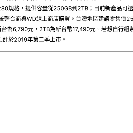
M.2 2280規格，提供容量從250GB到2TB；目前新產品
理商、系統整合商與WD線上商店購買。台灣地區建議零售價2
B為新台幣6,790元，2TB為新台幣17,490元。若想自
計於2019年第二季上市。