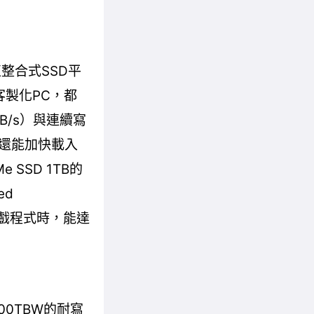
垂直整合式SSD平
客製化PC，都
MB/s）與連續寫
，還能加快載入
SSD 1TB的
ed
遊戲程式時，能達
200TBW的耐寫