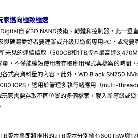
 攜手玩家邁向極致極速
tern Digital自家3D NAND技術、軔體和控制器，此一
玩家與硬體愛好者要建置或升級其遊戲專用PC，或需要
提供前所未見的連續讀取（500GB和1TB版本最高達3,470
上超大容量，不僅能縮短使用者存取應用程式與檔案的時間
資料量的內容。此外，WD Black SN750 NVMe 
00 IOPS，適用於管理多執行緒應用（multi-thread
。當遊戲玩家需要存取不同位置的多個檔案，載入新等級或
。
保固，1TB版本與即將推出的2TB版本分別擁有600TBW與1