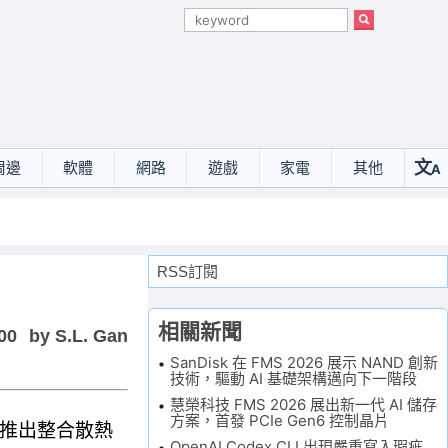
文
周邊
軟體
網路
遊戲
家電
其他
A
選
RSS訂閱
相關新聞
00
by S.L. Gan
SanDisk 在 FMS 2026 展示 NAND 創新
技術，驅動 AI 基礎架構邁向下一階段
慧榮科技 FMS 2026 展出新一代 AI 儲存
方案，首發 PCIe Gen6 控制晶片
同時推出整合散熱
OpenAI Codex CLI 出現嚴重寫入瑕疵