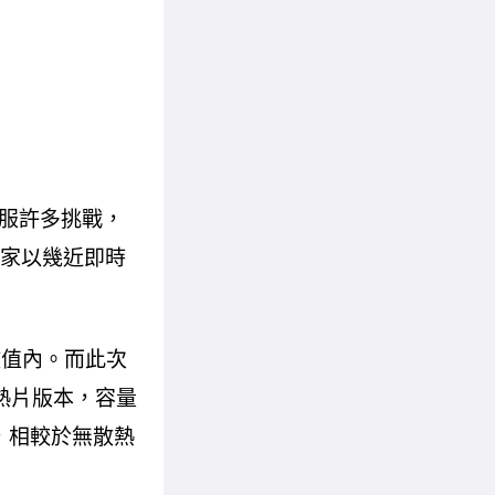
服許多挑戰，
玩家以幾近即時
數值內。而此次
WB散熱片版本，容量
熱，相較於無散熱