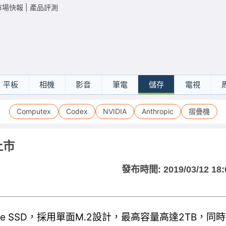
市場快報
|
產品評測
平板
相機
影音
筆電
儲存
電視
Computex
Codex
NVIDIA
Anthropic
摺疊機
上市
發布時間:
2019/03/12 18:
NVMe SSD，採用單面M.2設計，最高容量高達2TB，