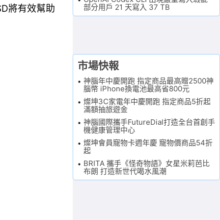
部分用戶 21 天寫入 37 TB
SD將有效幫助
市場快報
神腦年中慶開跑 指定商品最高贈2500神
腦幣 iPhone換電池最高省800元
燦坤3C家電年中慶開跑 指定商品5折起
滿額抽旅遊金
神腦國際攜手FutureDial打造全台首創手
機健康管理中心
燦坤會員寵物卡週年慶 寵物價商品54折
起
BRITA 攜手《怪奇物語》女星米莉芭比
布朗 打造新世代喝水風潮