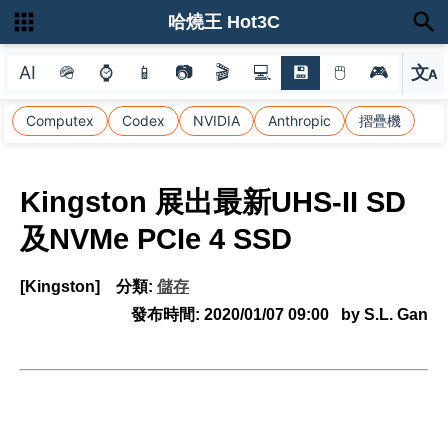
哈燒王 Hot3C
AI
🪖
⌚
📱
📷
🎬
💻
💾
🖱
🎮
文
A
選
Computex
Codex
NVIDIA
Anthropic
摺疊機
Kingston 展出最新UHS-II SD
及NVMe PCIe 4 SSD
[Kingston]
分類:
儲存
發布時間:
2020/01/07 09:00
by S.L. Gan