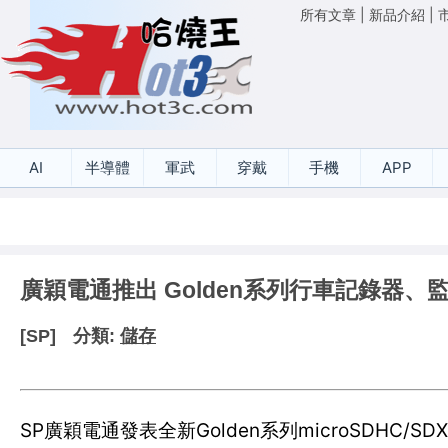
所有文章
|
新品介紹
|
AI
半導體
軍武
穿戴
手機
APP
廣穎電通推出 Golden系列行車記錄器
[SP]
分類:
儲存
SP廣穎電通發表全新Golden系列microSDHC/