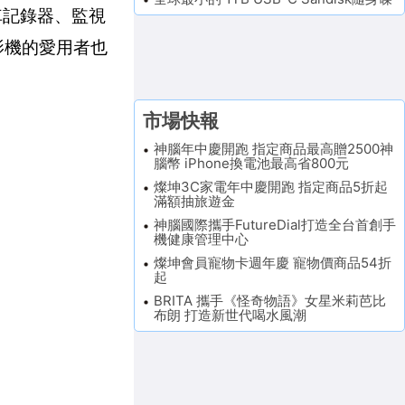
車記錄器、監視
影機的愛用者也
市場快報
神腦年中慶開跑 指定商品最高贈2500神
腦幣 iPhone換電池最高省800元
燦坤3C家電年中慶開跑 指定商品5折起
滿額抽旅遊金
神腦國際攜手FutureDial打造全台首創手
機健康管理中心
燦坤會員寵物卡週年慶 寵物價商品54折
起
BRITA 攜手《怪奇物語》女星米莉芭比
布朗 打造新世代喝水風潮