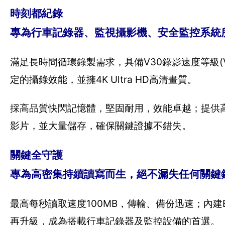
時刻都紀錄
專為行車記錄器、監視攝影機、安全監控系統
滿足長時間循環錄製需求，具備V30錄影速度等級(Vid
定的攝錄效能，並擁4K Ultra HD高清畫質。
採高品質快閃記憶體，堅固耐用，效能卓越；提供高達
影片，並大量儲存，確保關鍵證據不錯失。
關鍵全守護
專為高密集持續讀寫而生，絕不漏失任何關鍵
最高每秒讀取速度100MB，傳輸、備份迅速；內
再升級，成為搭載行車記錄器及監控設備的首選。