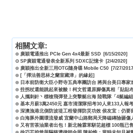
相關文章:
⊙
廣穎電通推出 PCIe Gen 4x4最新 SSD
[6/15/2020]
⊙
SP廣穎電通發表全新系列 SDXC記憶卡
[2/4/2020]
⊙
廣穎推出全新三用OTG隨身碟 Mobile C50
[7/27/2017
⊙
[「擇法善思林之蘭室藏津」的緣起]
⊙
日本前防衛大臣小野寺五典率團訪台 將與台美日專家
⊙
拄拐杖還能跳起來被酸！柯文哲還原腳傷真相「貼貼
⊙
人攜刺針丶標槍飛彈登上突擊艇出海 陸戰隊「4艇編
⊙
基本月薪3萬2450元 嘉市清潔隊招考30人來133人報
⊙
深澳漁港北側防波堤工程發揮防災功效 侯友宜：仍要
⊙
白海豚外圍環流發威 宜蘭中山路郵局天降磁磚險砸傷
⊙
又有苦茶油業者出包！新北翰霖苯駢芘超標 100瓶已
⊙
徐巧芯控曾與騙慈濟律師合照 陳柏惟：當時未知且被