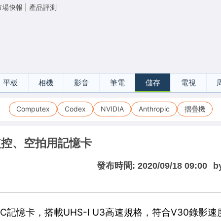
市場快報
|
產品評測
平板
相機
影音
筆電
儲存
電視
Computex
Codex
NVIDIA
Anthropic
摺疊機
、監控、空拍用記憶卡
發布時間:
2020/09/18 09:00
b
SDXC記憶卡，搭載UHS-I U3高速規格，符合V30錄