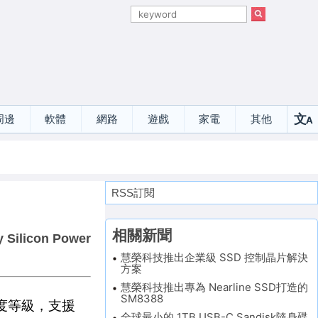
文
周邊
軟體
網路
遊戲
家電
其他
A
選
RSS訂閱
相關新聞
y Silicon Power
慧榮科技推出企業級 SSD 控制晶片解決
方案
慧榮科技推出專為 Nearline SSD打造的
SM8388
影速度等級，支援
全球最小的 1TB USB-C Sandisk隨身碟