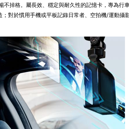
流暢不掉格。屬長效、穩定與耐久性的記憶卡，專為行
造；對於慣用手機或平板記錄日常者、空拍機/運動攝