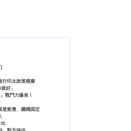
]
進行印太政策模擬
布就好」
組」戰鬥力爆表！
考
留意船隻、纜繩固定
人
售出
動、對方強迫