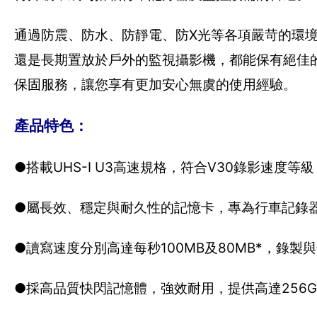
通過防震、防水、防靜電、防X光等各項嚴苛的環
還是長期置放於戶外的監視攝影機，都能保有絕佳
保固服務，讓您享有更加安心無虞的使用經驗。
產品特色：
●搭載UHS-I U3高速規格，符合V30錄影速
●屬長效、穩定與耐久性的記憶卡，專為行車記錄
●讀寫速度分別高達每秒100MB及80MB*，錄製
●採高品質快閃記憶體，強效耐用，提供高達256GB