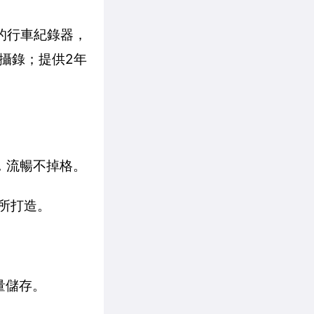
的行車紀錄器，
攝錄；提供2年
製，流暢不掉格。
所打造。
量儲存。