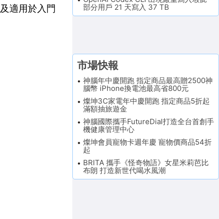
部分用戶 21 天寫入 37 TB
，以及適用於入門
市場快報
神腦年中慶開跑 指定商品最高贈2500神
腦幣 iPhone換電池最高省800元
燦坤3C家電年中慶開跑 指定商品5折起
滿額抽旅遊金
神腦國際攜手FutureDial打造全台首創手
機健康管理中心
燦坤會員寵物卡週年慶 寵物價商品54折
起
BRITA 攜手《怪奇物語》女星米莉芭比
布朗 打造新世代喝水風潮