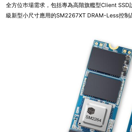
全方位巿場需求，包括專為高階旗艦型Client SS
級新型小尺寸應用的SM2267XT DRAM-Less控