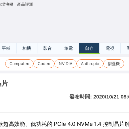
市場快報
|
產品評測
平板
相機
影音
筆電
儲存
電視
Computex
Codex
NVIDIA
Anthropic
摺疊機
晶片
發布時間:
2020/10/21 08:
款超高效能、低功耗的 PCIe 4.0 NVMe 1.4 控制