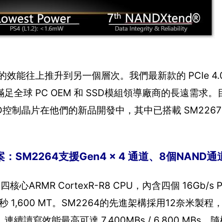
的效能往上推升到另一個層次。我們最新款的 PCIe 4.0
全球 PC OEM 和 SSD模組領導廠商的長遠需求
SSD控制晶片在他們的新品開發中，其中已搭載 SM226
案：SM2264支援Gen4 x 4 通道、8個NAND
ARMR CortexR-R8 CPU，內含四個 16Gb/s 
 1,600 MT。SM2264的先進架構採用12奈米製
寫效能最高可達 7,400MBs / 6,800 MBs，