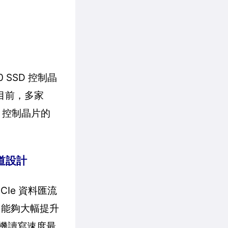
 SSD 控制晶
。目前，多家
7 控制晶片的
通道設計
PCIe 資料匯流
程，能夠大幅提升
隨機讀寫速度最