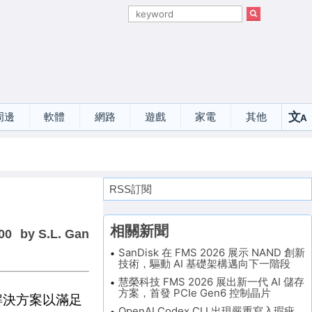
文
周邊
軟體
網路
遊戲
家電
其他
A
選
RSS訂閱
相關新聞
00
by S.L. Gan
SanDisk 在 FMS 2026 展示 NAND 創新
技術，驅動 AI 基礎架構邁向下一階段
慧榮科技 FMS 2026 展出新一代 AI 儲存
方案，首發 PCIe Gen6 控制晶片
晶片解決方案以滿足
OpenAI Codex CLI 出現嚴重寫入瑕疵