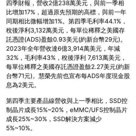
四季財報，營收2億238萬美元，與前一季相
比增加17%，超過原先預期的高標，與前一年
同期相比微幅增加1%。第四季毛利率44.1%，
稅後淨利3,132萬美元，每單位稀釋之美國存
託憑證(ADS)盈餘0.93美元(約新台幣29元)。
2023年全年營收達6億3,914萬美元，年減
32%，毛利率43%，稅後淨利 7,613萬美元，
每單位稀釋之美國存託憑證盈餘2.27美元(約新
台幣71元)。慧榮先前也宣布每ADS年度現金股
息為2美元。
第四季主要產品線營收與上一季相比，SSD控
制晶片成長15%~20%，eMMC/UFS控制晶片
成長25%~30%，SSD解決方案減少
5%~10%。