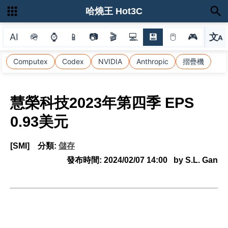
哈燒王 Hot3C
AI
🪖
⌚
📱
📷
🎬
💻
💾
🖱
🎮
文
A
選
Computex
Codex
NVIDIA
Anthropic
摺疊機
慧榮科技2023年第四季 EPS
0.93美元
[SMI]
分類:
儲存
發布時間:
2024/02/07 14:00
by S.L. Gan