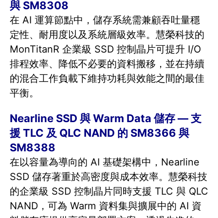
與 SM8308
在 AI 運算節點中，儲存系統需兼顧吞吐量穩
定性、耐用度以及系統層級效率。慧榮科技的
MonTitanR 企業級 SSD 控制晶片可提升 I/O
排程效率、降低不必要的資料搬移，並在持續
的混合工作負載下維持功耗與效能之間的最佳
平衡。
Nearline SSD 與 Warm Data 儲存 — 支
援 TLC 及 QLC NAND 的 SM8366 與
SM8388
在以容量為導向的 AI 基礎架構中，Nearline
SSD 儲存著重於高密度與成本效率。慧榮科技
的企業級 SSD 控制晶片同時支援 TLC 與 QLC
NAND，可為 Warm 資料集與擴展中的 AI 資