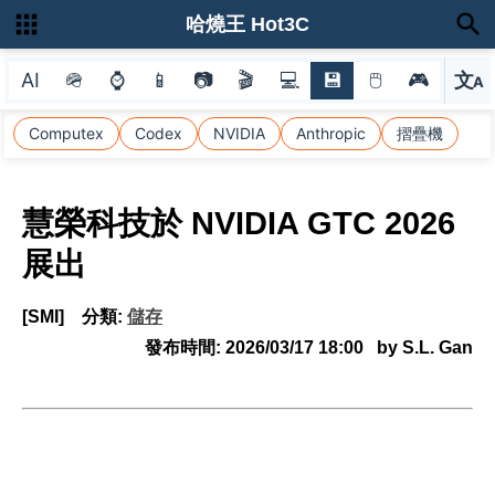
哈燒王 Hot3C
AI
🪖
⌚
📱
📷
🎬
💻
💾
🖱
🎮
文
A
選
Computex
Codex
NVIDIA
Anthropic
摺疊機
慧榮科技於 NVIDIA GTC 2026
展出
[SMI]
分類:
儲存
發布時間:
2026/03/17 18:00
by S.L. Gan