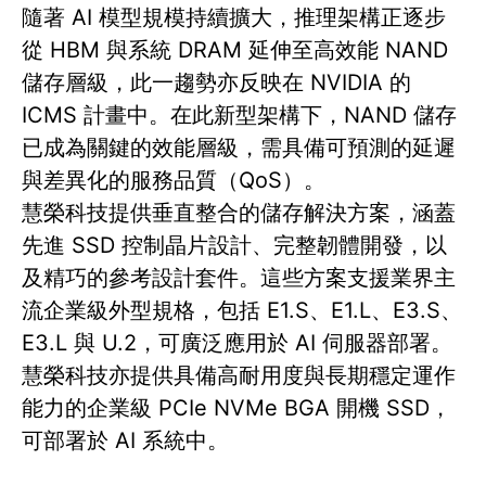
隨著 AI 模型規模持續擴大，推理架構正逐步
從 HBM 與系統 DRAM 延伸至高效能 NAND
儲存層級，此一趨勢亦反映在 NVIDIA 的
ICMS 計畫中。在此新型架構下，NAND 儲存
已成為關鍵的效能層級，需具備可預測的延遲
與差異化的服務品質（QoS）。
慧榮科技提供垂直整合的儲存解決方案，涵蓋
先進 SSD 控制晶片設計、完整韌體開發，以
及精巧的參考設計套件。這些方案支援業界主
流企業級外型規格，包括 E1.S、E1.L、E3.S、
E3.L 與 U.2，可廣泛應用於 AI 伺服器部署。
慧榮科技亦提供具備高耐用度與長期穩定運作
能力的企業級 PCIe NVMe BGA 開機 SSD，
可部署於 AI 系統中。