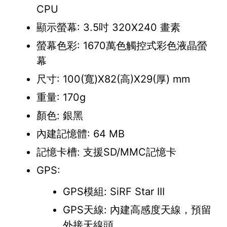
CPU
顯示螢幕: 3.5吋 320X240 畫素
螢幕色彩: 1670萬色觸控式彩色液晶螢
幕
尺寸: 100(寬)X82(高)X29(厚) mm
重量: 170g
顏色: 銀黑
內建記憶體: 64 MB
記憶卡槽: 支援SD/MMC記憶卡
GPS:
GPS模組: SiRF Star III
GPS天線: 內建高感度天線，預留
外接天線頭