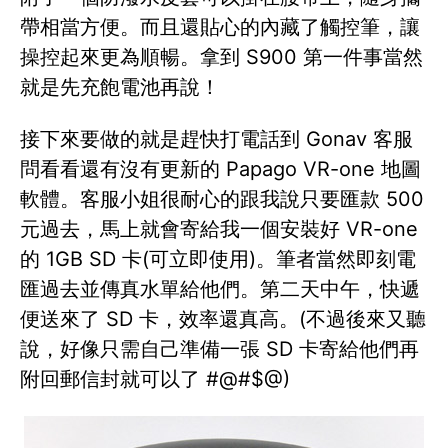
帶相當方便。而且還貼心的內藏了觸控筆，讓
操控起來更為順暢。拿到 S900 第一件事當然
就是先充飽電池再說！
接下來要做的就是趕快打電話到 Gonav 客服
問看看還有沒有更新的 Papago VR-one 地圖
軟體。客服小姐很耐心的跟我說只要匯款 500
元過去，馬上就會寄給我一個安裝好 VR-one
的 1GB SD 卡(可立即使用)。筆者當然即刻電
匯過去並傳真水單給他們。第二天中午，快遞
便送來了 SD 卡，效率還真高。(不過後來又聽
說，好像只需自己準備一張 SD 卡寄給他們再
附回郵信封就可以了 #@#$@)