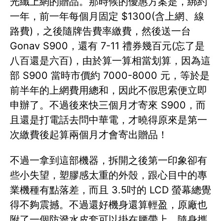
光纖上網的贈品。那時候的優惠方案是，綁約
一年，前一年每個月固定 $1300(含上網、線
路費)，之後隨牌告費率繳費，然後送一台
Gonav S900，還有 7-11 禮券幾百元(忘了是
八百還是六百)，由於算一算相當划算，因為這
部 S900 當時市價約 7000-8000 元，等於是
前半年的上網費用總和，因此不假思索便立即
申辦了。不過後來快三個月才寄來 S900，而
且還是打電話去問中華電，才曉得原來是第一
次繳費後起算兩個月才會寄出贈品！
不過一拿到這部機器，拆開之後第一印象卻有
些小失望，塑膠感太重的外殼，跟心目中的專
業機種有點落差，而且 3.5吋的 LCD 螢幕總覺
得不夠震撼。不過還好機身還算輕盈，原廠也
附了一個防潑水皮套可以掛在腰帶上，隨身攜