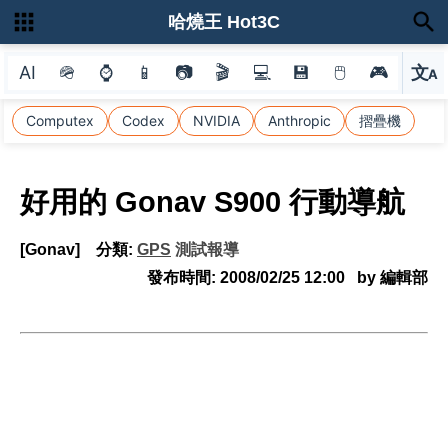
哈燒王 Hot3C
AI
🪖
⌚
📱
📷
🎬
💻
💾
🖱
🎮
文
A
選
Computex
Codex
NVIDIA
Anthropic
摺疊機
好用的 Gonav S900 行動導航
[Gonav]
分類:
GPS
測試報導
發布時間:
2008/02/25 12:00
by 編輯部