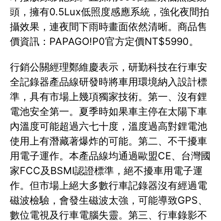
頭，擁有0.5Lux低照度感應系統，強化夜間拍
攝效果，連夜間下雨時畫面依然清晰。商品售
價資訊：PAPAGO!P0官方定價NT$5990。
行銷公關經理鄭維慶表示，研勤科技在行車安
全記錄器產品線研發時將車用環境納入設計標
準，具有市場上幾項獨家技術。第一、沒有鋰
電池安全第一。夏季時如果車主停在太陽下車
內溫度可能超過六七十度，溫度過高對鋰電池
使用上有潛藏著爆炸的可能。第二、不干擾車
用電子運作。本產品線均通過歐盟CE、台灣國
家FCC及BSMI認證標準，絕不擾車用電子運
作。但市場上絕大多數行車記錄器沒有經過電
磁波檢驗，會發生磁波太強，可能導致GPS、
數位電視及行車電腦失靈。第三、行車錄影不