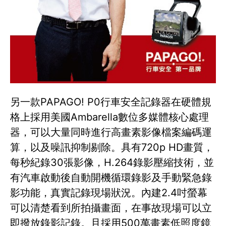
另一款PAPAGO! P0行車安全記錄器在硬體規
格上採用美國Ambarella數位多媒體核心處理
器，可以大量同時進行高畫素影像檔案編碼運
算，以及噪訊抑制剔除。具有720p HD畫質，
每秒紀錄30張影像，H.264錄影壓縮技術，並
有汽車啟動後自動開機循環錄影及手動緊急錄
影功能，真實記錄現場狀況。內建2.4吋螢幕
可以清楚看到所拍攝畫面，在事故現場可以立
即撥放錄影記錄。且採用500萬畫素低照度鏡