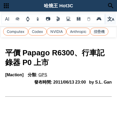
哈燒王 Hot3C
AI
🪖
⌚
📱
📷
🎬
💻
💾
🖱
🎮
文
A
選
Computex
Codex
NVIDIA
Anthropic
摺疊機
平價 Papago R6300、行車記
錄器 P0 上市
[Maction]
分類:
GPS
發布時間:
2011/06/13 23:00
by S.L. Gan