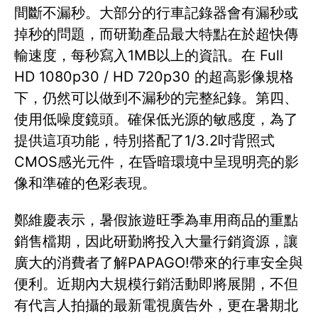
間斷不漏秒。大部分的行車記錄器會有漏秒或
掉秒的問題，而研勤產品最大特點在於超快傳
輸速度，每秒寫入1MB以上的資訊。在 Full
HD 1080p30 / HD 720p30 的超高影像規格
下，仍然可以做到不漏秒的完整紀錄。第四、
使用低噪度鏡頭。確保低光源的敏感度，為了
提供這項功能，特別搭配了1/3.2吋背照式
CMOS感光元件，在昏暗環境中呈現明亮的影
像和準確的色彩表現。
鄭維慶表示，暑假旅遊旺季為車用商品的重點
銷售檔期，因此研勤將投入大量行銷資源，讓
廣大的消費者了解PAPAGO!帶來的行車安全與
便利。近期內大規模行銷活動即將展開，不但
有代言人拍攝的最新電視廣告外，更在暑期北