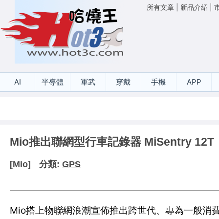
所有文章
|
新品介紹
|
AI
半導體
軍武
穿戴
手機
APP
Mio推出聯網型行車記錄器 MiSentry 12T
[Mio]
分類:
GPS
Mio搭上物聯網浪潮宣佈推出跨世代、專為一般消費者