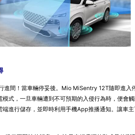
得
輛行進間！當車輛停妥後。Mio MiSentry 12T隨即
電模式，一旦車輛遭到不可預期的入侵行為時，便會觸
雲端進行儲存，並即時利用手機App推播通知。讓車主