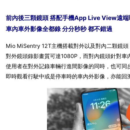
前內後三顆鏡頭 搭配手機App Live View遠
車內車外影像全都錄 分分秒秒 都不錯過
Mio MiSentry 12T主機搭載對外以及對內二顆
對外鏡頭錄影畫質可達1080P，而對內鏡頭針對
使用者在對外記錄車輛行進間影像的同時，也可同步記錄
即時觀看行駛中或是停車時的車內外影像，亦能回