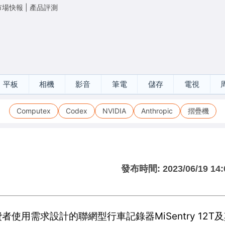
市場快報
|
產品評測
平板
相機
影音
筆電
儲存
電視
Computex
Codex
NVIDIA
Anthropic
摺疊機
發布時間:
2023/06/19 14:
使用需求設計的聯網型行車記錄器MiSentry 12T