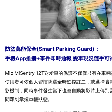
防盜萬能保全(Smart Parking Guard)：
手機App推播+事件即時通報 愛車現況隨手可
Mio MiSentry 12T對愛車的保護不僅僅只有在車
使用者可依個人習慣挑選全時監控註二，或選擇省
影機制，同時事件發生當下也會自動將影片上傳到
間即刻掌握車輛狀態。