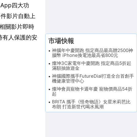
App四大功
及事件影片自動上
相關影片即時
隨時有人保護的安
市場快報
神腦年中慶開跑 指定商品最高贈2500神
腦幣 iPhone換電池最高省800元
燦坤3C家電年中慶開跑 指定商品5折起
滿額抽旅遊金
神腦國際攜手FutureDial打造全台首創手
機健康管理中心
燦坤會員寵物卡週年慶 寵物價商品54折
起
BRITA 攜手《怪奇物語》女星米莉芭比
布朗 打造新世代喝水風潮