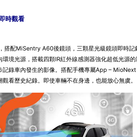
端即時觀看
鏡頭，搭配MiSentry A60後鏡頭，三顆星光級鏡頭即
車內環境光源，搭載四顆IR紅外線感測器強化超低光源
車內發生的影像。搭配手機專屬App – MioNext 
溯觀看歷史紀錄。即使車輛不在身邊，也能放心無虞。