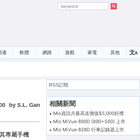
文
周邊
軟體
網路
遊戲
家電
其他
A
選
RSS訂閱
相關新聞
00
by S.L. Gan
Mio資訊月最高送價值$5,000好禮
Mio MiVue 890D (890+S60) 上市
Mio MiVue 828D 行車記錄器上市
及其專屬手機