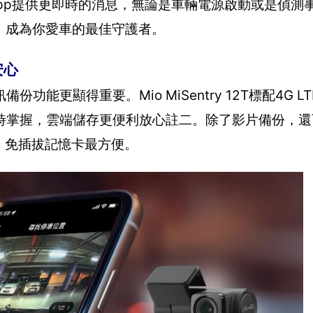
oNext App提供更即時的消息，無論是車輛電源啟動或是偵
，成為你愛車的最佳守護者。
安心
更顯得重要。Mio MiSentry 12T標配4G LT
時掌握，雲端儲存更便利放心註二。除了影片備份，還
、免插拔記憶卡最方便。