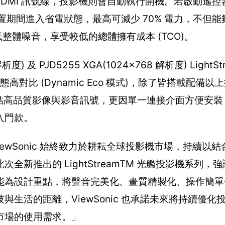
 HDMI 訊號線，投影機則會自動執行開機。若啟動遙控
在閒置期間進入省電狀態，最高可減少 70% 電力，不但
低整體噪音，享受較低的總體擁有成本 (TCO)。
) 及 PJD5255 XGA(1024x768 解析度) LightS
 動態高對比 (Dynamic Eco 模式)，除了皆搭載配備
連結高品質影像與影音訊號，更因單一連接介面方便安
入門款。
「ViewSonic 始終致力於耕耘全球投影機市場，持續以
新推出的 LightStreamTM 光艦投影機系列，
能為設計重點，將聲音完美化、畫質精製化、操作簡單
生活的距離，ViewSonic 也承諾未來將持續優化
市場的使用需求。」