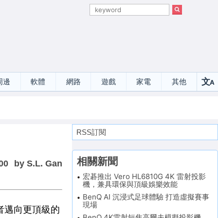
文
周邊
軟體
網路
遊戲
家電
其他
A
選
RSS訂閱
相關新聞
00
by S.L. Gan
宏碁推出 Vero HL6810G 4K 雷射投影
機，兼具環保與頂級娛樂效能
BenQ AI 沉浸式足球體驗 打造虛擬賽事
現場
費者邁向更頂級的
BenQ 4K雷射短焦高爾夫模擬投影機