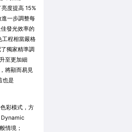
亮度提高 15%
做進一步調整每
最佳發光效率的
增色工程相當嚴格
配了獨家精準調
升至更加細
，將顯而易見
這也是
製色彩模式，方
ynamic
合一般情境；