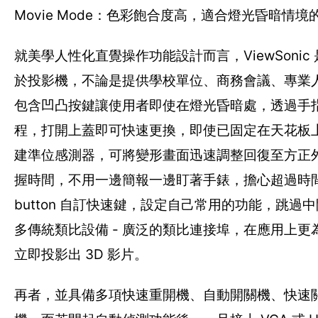
Movie Mode：色彩飽合度高，適合燈光昏暗情
就美學人性化直覺操作功能設計而言，ViewSon
於投影機，不論是提供學校單位、商務會議、專業
包含凹凸按鍵讓使用者即使在燈光昏暗處，透過手
程，打開上蓋即可快速更換，即使已固定在天花板
建準位感測器，可將變形畫面迅速調整回復至方正
握時間，不用一邊簡報一邊盯著手錶，擔心超過時
button 自訂快速鍵，設定自己常用的功能，跳過
多傳統類比設備 - 廣泛的類比連接埠，在應用上更
立即投影出 3D 影片。
再者，並具備多項快速重開機、自動開關機、快速