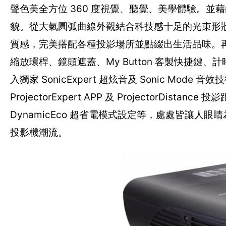
聲色美全方位 360 度視覺、聽覺、美學體驗。並藉由首
貌。從大氣圓弧曲線外觀結合科技感十足的光束形
質感，完美搭配各種投影場所並點綴出生活品味。
縮放環桿、鏡頭遮蓋、My Button 客製快捷鍵
入獨家 SonicExpert 超炫音及 Sonic Mode 
ProjectorExpert APP 及 ProjectorDist
DynamicEco 超省電模式設定等，處處皆讓
投影機潮流。