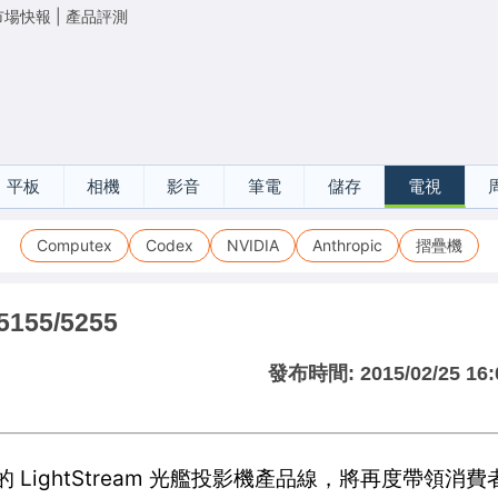
市場快報
|
產品評測
平板
相機
影音
筆電
儲存
電視
Computex
Codex
NVIDIA
Anthropic
摺疊機
55/5255
發布時間:
2015/02/25 16:
的 LightStream 光艦投影機產品線，將再度帶領消