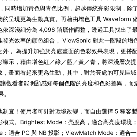
色比例，同時增加黃色與青色比例，超越傳統亮彩限制，除了
呈現更為生動真實。再藉由增色工具 Waveform 
深淺細分為 4,096 階層作調整，透過工具找出了
光效率的顏色組合， ViewSonic 對此一階段的
之外， 為提升加強於亮處畫面的色彩效果表現，更搭
彩顯示，藉由增色紅／綠／藍／黃／青，將深淺層次提
象，畫面看起來更為生動，其中，對於亮處的可見區域
 ，讓觀看者能明顯感知每個色階的亮度和色彩差異，而
結果。
制宜！使用者可針對環境改變，而自由選擇 5 種客
Brightest Mode：亮度高，適合高亮度環境；D
：適合 PC 與 NB 投影；ViewMatch Mode：適