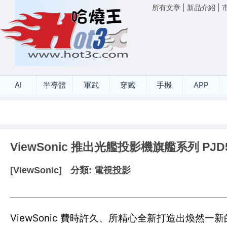
所有文章
|
新品介紹
|
AI
半導體
軍武
穿戴
手機
APP
ViewSonic 推出光艦投影機旗艦系列 PJD51
[ViewSonic]
分類:
電視投影
ViewSonic 費時許久、所精心全新打造出煥然一新