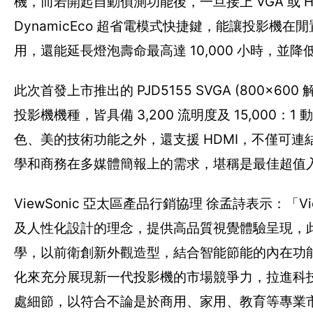
機，而若開起自動偵測功能後，一旦接上 VGA 或
DynamicEco 超省電模式快捷鍵，能讓投影機
用，還能延長燈泡壽命最高達 10,000 小時，並降
此次首發上市推出的 PJD5155 SVGA (800x600 解析度
投影機機種，皆具備 3,200 流明度及 15,000：1
色、美的技術功能之外，還支援 HDMI，不僅可
學和商務在多媒體簡報上的需求，堪稱是最佳超值
ViewSonic 亞太區產品行銷協理 徐孟詩表示：
及人性化設計的理念，提供高品質視覺體驗呈現，此次全
學，以前衛創新外觀造型，結合智能節能的內在功
化來充分展現新一代投影機的市場競爭力，拉進科技與
處細節，以符合不論是於商用、家用、教育等專業