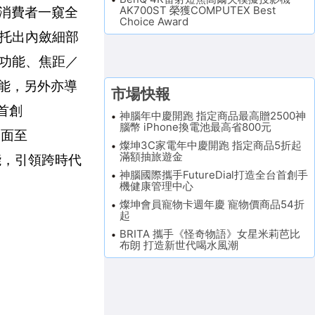
AK700ST 榮獲COMPUTEX Best
帶領消費者一窺全
Choice Award
托出內斂細部
功能、焦距／
功能，另外亦導
市場快報
球首創
神腦年中慶開跑 指定商品最高贈2500神
腦幣 iPhone換電池最高省800元
性介面至
燦坤3C家電年中慶開跑 指定商品5折起
滿額抽旅遊金
能，引領跨時代
神腦國際攜手FutureDial打造全台首創手
機健康管理中心
燦坤會員寵物卡週年慶 寵物價商品54折
起
BRITA 攜手《怪奇物語》女星米莉芭比
布朗 打造新世代喝水風潮