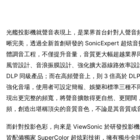
光艦投影機就聲音表現上，是業界首台針對人聲音
晰完美，透過全新首創研發的 SonicExpert
體調音工程，不僅提升音量，音質更大幅超越業界
風管設計、音浪振膜設計、強化擴大器線路效率設計，提
DLP 同級產品；而在高頻聲音上，則 3 倍高於 DL
強化音場，使用者可設定簡報、娛樂和標準三種不
現出更完整的頻寬，將聲音擴散得更自然、更開闊
頻，創造出堪稱頂尖的音質音色，不論是其音質或
而針對投影色彩，向來是 ViewSonic 於研
皆配備獨家 SuperColor 超炫彩技術，擁有