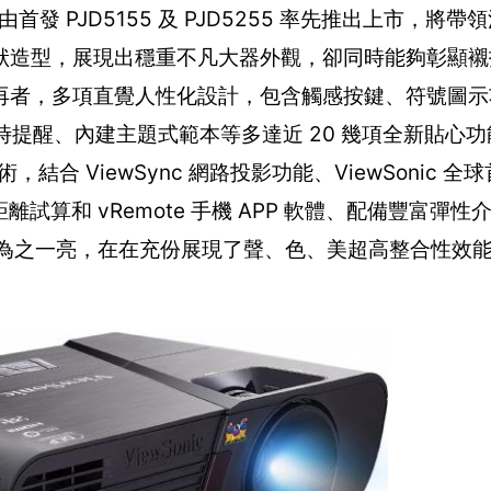
發 PJD5155 及 PJD5255 率先推出上市，將
狀造型，展現出穩重不凡大器外觀，卻同時能夠彰顯襯
再者，多項直覺人性化設計，包含觸感按鍵、符號圖示
、計時提醒、內建主題式範本等多達近 20 幾項全新貼心
音效技術，結合 ViewSync 網路投影功能、ViewSonic 全
ance 投影距離試算和 vRemote 手機 APP 軟體、配備豐富彈
人眼睛為之一亮，在在充份展現了聲、色、美超高整合性效