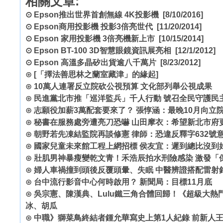
相關文章:
⊙
Epson推出世界首創無線 4K投影機
[8/10/2016]
⊙
Epson商用投影機 投影3倍亮世代
[11/20/2014]
⊙
Epson 家用投影機 3倍亮機新上市
[10/15/2014]
⊙
Epson BT-100 3D智慧眼鏡資訊展亮相
[12/1/2012]
⊙
Epson 高溫多晶矽出貨逾八千萬片
[8/23/2012]
⊙
[「擇法善思林之蘭室藏津」的緣起]
⊙
10萬人連署反立院砍公視預算 文化部列舉公視成果
⊙
民進黨北市推「巡洋監兵」千人行動 號召全民守護民
⊙
志願役加薪3萬配套要來了？ 張惇涵：最晚10月向立
⊙
秘書在服務處旁遭亮刀恐嚇 山田摩衣：希望新北市府
⊙
朝野若先凍結監院再談修憲 律師：恐違反釋字632號
⊙
國家兒童未來館工程上網招標 侯友宜：遲到總比沒到
⊙
壯肌男神暴瘦變乾文青！禾浩辰拍水刑險感染 激發「
⊙
婦人車禍撞到頭後反覆頭暈、失眠 中醫辨證搭配雷射
⊙
台中流行影音中心何時啟用？ 新聞局：目標11月底
⊙
吳宗憲、陳漢典、Lulu鐵三角合體回歸！《超級大
冰、胡瓜
⊙
中職》獅菜鳥終結者鍾允華寫史上第1人紀錄 前新人