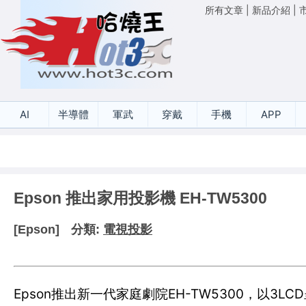
所有文章
|
新品介紹
|
AI
半導體
軍武
穿戴
手機
APP
Epson 推出家用投影機 EH-TW5300
[Epson]
分類:
電視投影
Epson推出新一代家庭劇院EH-TW5300，以