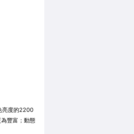
色亮度的2200
次更為豐富；動態