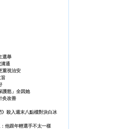
主選舉
院溝通
更重視治安
意旨
好
保護慾」全因她
針灸改善
熱門》殺入週末八點檔對決白冰
王：他跟年輕選手不太一樣