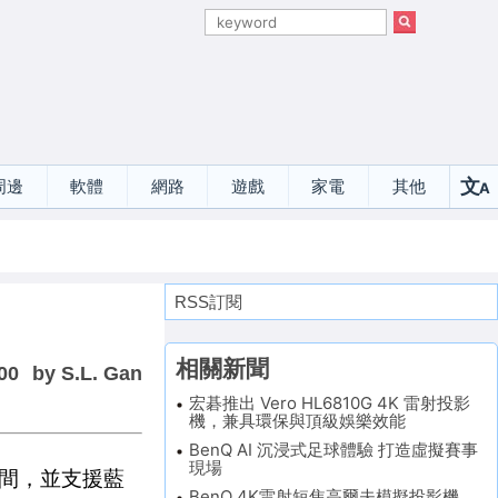
文
周邊
軟體
網路
遊戲
家電
其他
A
選
RSS訂閱
相關新聞
00
by S.L. Gan
宏碁推出 Vero HL6810G 4K 雷射投影
機，兼具環保與頂級娛樂效能
BenQ AI 沉浸式足球體驗 打造虛擬賽事
現場
空間，並支援藍
BenQ 4K雷射短焦高爾夫模擬投影機