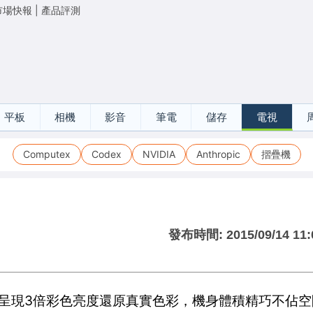
市場快報
|
產品評測
平板
相機
影音
筆電
儲存
電視
Computex
Codex
NVIDIA
Anthropic
摺疊機
發布時間:
2015/09/14 11:
3LCD呈現3倍彩色亮度還原真實色彩，機身體積精巧不佔