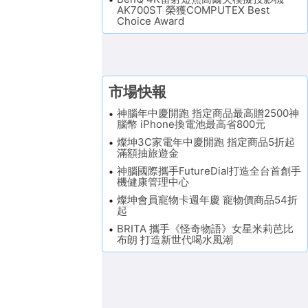
AK700ST 榮獲COMPUTEX Best
Choice Award
市場快報
神腦年中慶開跑 指定商品最高贈2500神
腦幣 iPhone換電池最高省800元
燦坤3C家電年中慶開跑 指定商品5折起
滿額抽旅遊金
神腦國際攜手FutureDial打造全台首創手
機健康管理中心
燦坤會員寵物卡週年慶 寵物價商品54折
起
BRITA 攜手《怪奇物語》女星米莉芭比
布朗 打造新世代喝水風潮