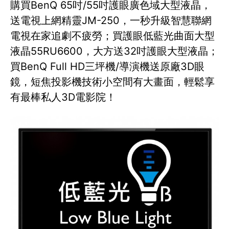
購買BenQ 65吋/55吋護眼廣色域大型液晶，
送電視上網精靈JM-250，一秒升級智慧聯網
電視在家追劇不疲勞；買護眼低藍光曲面大型
液晶55RU6600，大方送32吋護眼大型液晶；
買BenQ Full HD三坪機/導演機送原廠3D眼
鏡，短焦投影機技術小空間有大畫面，輕鬆享
有最棒私人3D電影院！