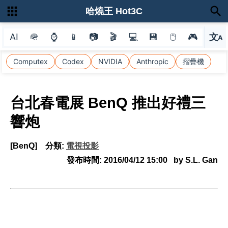
哈燒王 Hot3C
AI
🪖
⌚
📱
📷
🎬
💻
💾
🖱
🎮
文
A
選
Computex
Codex
NVIDIA
Anthropic
摺疊機
台北春電展 BenQ 推出好禮三
響炮
[BenQ]
分類:
電視投影
發布時間:
2016/04/12 15:00
by S.L. Gan