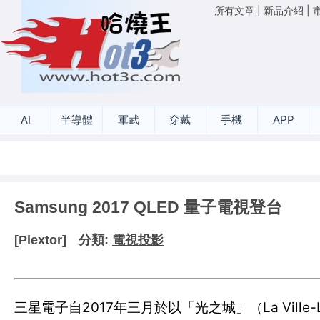
所有文章
|
新品介紹
|
AI
半導體
軍武
穿戴
手機
APP
Samsung 2017 QLED 量子電視登台
[Plextor]
分類:
電視投影
三星電子自2017年三月於以「光之城」（La Vil