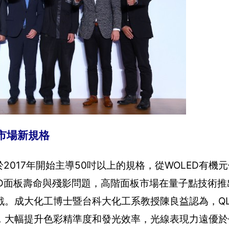
市場新規格
2017年開始主導50吋以上的規格，從WOLED有機
OLED面板壽命與殘影問題，高階面板市場在量子點技術
。成大化工博士暨台科大化工系教授陳良益認為，QL
，大幅提升色彩精準度和發光效率，光線表現力遠優於