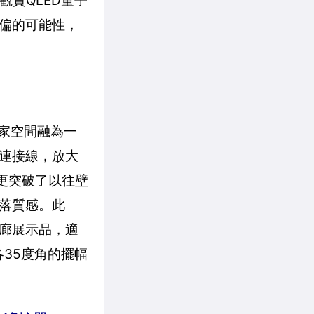
賞QLED量子
偏的可能性，
居家空間融為一
連接線，放大
更突破了以往壁
落質感。此
藝廊展示品，適
各35度角的擺幅