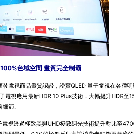
現：100%色域空間 畫質完全制霸
頒發電視商品畫質認證，證實QLED 量子電視在各種
視應用最新HDR 10 Plus技術，大幅提升HDR至150
處細節。
子電視透過極致黑與UHD極致調光技術提升對比至4700