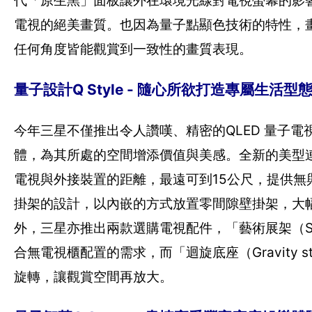
代「原生黑」面板讓外在環境光線對電視螢幕的影響
電視的絕美畫質。也因為量子點顯色技術的特性，
任何角度皆能觀賞到一致性的畫質表現。
量子設計Q Style - 隨心所欲打造專屬生
今年三星不僅推出令人讚嘆、精密的QLED 量子
體，為其所處的空間增添價值與美感。全新的美型
電視與外接裝置的距離，最遠可到15公尺，提供無
掛架的設計，以內嵌的方式放置零間隙壁掛架，大
外，三星亦推出兩款選購電視配件，「藝術展架（Stu
合無電視櫃配置的需求，而「迴旋底座（Gravity
旋轉，讓觀賞空間再放大。