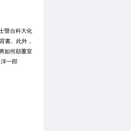
博士暨台科大化
背書。此外，
，將如何顛覆室
口洋一郎