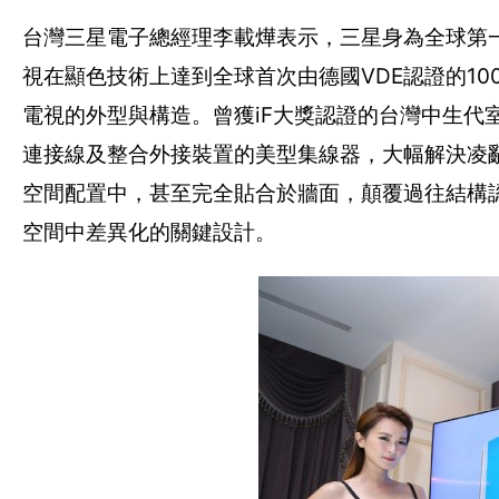
台灣三星電子總經理李載燁表示，三星身為全球第一
視在顯色技術上達到全球首次由德國VDE認證的100
電視的外型與構造。曾獲iF大獎認證的台灣中生代
連接線及整合外接裝置的美型集線器，大幅解決凌
空間配置中，甚至完全貼合於牆面，顛覆過往結構
空間中差異化的關鍵設計。