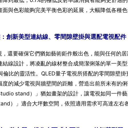
降到最低，0.1%的極低反射率讓消費者能夠更舒適的觀
畫面與色彩能夠完美平衡色彩的延展，大幅降低各種色
活型態：創新美型連結線、零間隙壁掛與選配電視配件
電視，還要確保它們猶如藝術鉅作般出色，能與任何的
連結線設計，將凌亂的線材整合成簡潔俐落的單一美型
與倫比的靈活性。QLED量子電視所搭配的零間隙壁掛
幅度的減少電視與牆壁間的距離，營造出前所未有的俐
dio stand）」猶如畫架的設計，讓電視如同一件
 stand）」適合大坪數空間，依照適用需求可高達左右