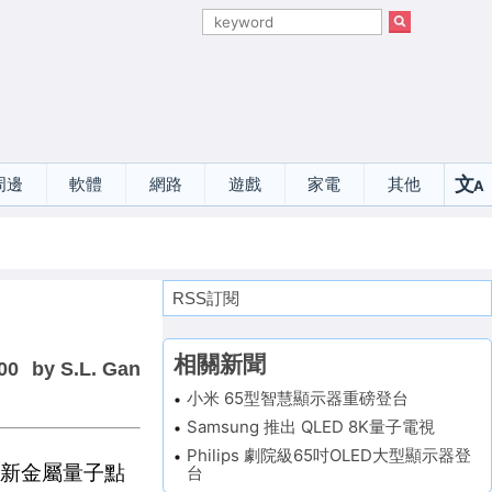
文
周邊
軟體
網路
遊戲
家電
其他
A
選
RSS訂閱
相關新聞
00
by S.L. Gan
小米 65型智慧顯示器重磅登台
Samsung 推出 QLED 8K量子電視
Philips 劇院級65吋OLED大型顯示器登
表最新金屬量子點
台