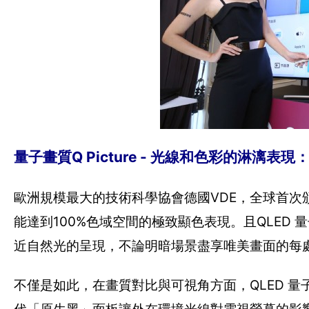
量子畫質Q Picture - 光線和色彩的淋漓表
歐洲規模最大的技術科學協會德國VDE，全球首次
能達到100%色域空間的極致顯色表現。且QLED 量子電
近自然光的呈現，不論明暗場景盡享唯美畫面的每
不僅是如此，在畫質對比與可視角方面，QLED 量