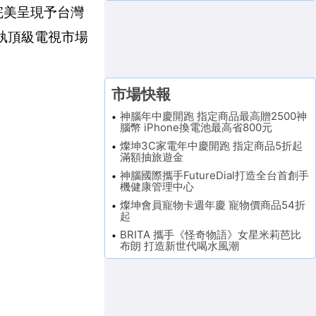
完美呈現予台灣
強執頂級電視市場
市場快報
神腦年中慶開跑 指定商品最高贈2500神
腦幣 iPhone換電池最高省800元
燦坤3C家電年中慶開跑 指定商品5折起
滿額抽旅遊金
神腦國際攜手FutureDial打造全台首創手
機健康管理中心
燦坤會員寵物卡週年慶 寵物價商品54折
起
BRITA 攜手《怪奇物語》女星米莉芭比
布朗 打造新世代喝水風潮