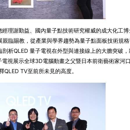
究總經理謝勤益、國內量子點技術研究權威的成大化工
展親臨賜教，從產業與學界趨勢為量子點面板技術規格
剖析QLED 量子電視在外型與連接線上的大膽突破
量子電視展示全球3D電腦動畫之父暨日本前衛藝術家河
點詮釋QLED TV至前所未見的高度。