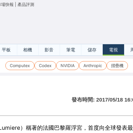
市場快報
|
產品評測
平板
相機
影音
筆電
儲存
電視
Computex
Codex
NVIDIA
Anthropic
摺疊機
發布時間:
2017/05/18 16:
le-Lumiere）稱著的法國巴黎羅浮宮，首度向全球發