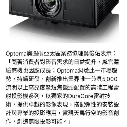
Optoma奧圖碼亞太區業務協理吳俊佑表示：
「隨著消費者對影音需求的日益提升，感官體
驗商機也因應成長；Optoma洞悉此一市場趨
勢，持續研發、創新推出業界唯一兼具5,000
流明以上高亮度暨短焦鏡頭配置的高階工程雷
射投影機系列，以獨家的DuraCore雷射技
術，提供卓越的影像表現，搭配彈性的安裝設
計與專業的投影應用，實現天馬行空的影音創
作，創造無限投影可能。」