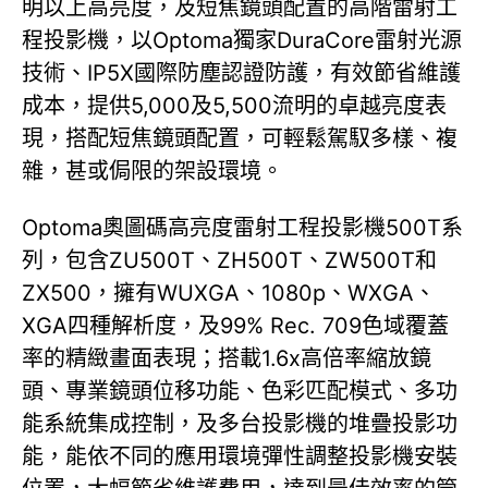
明以上高亮度，及短焦鏡頭配置的高階雷射工
程投影機，以Optoma獨家DuraCore雷射光源
技術、IP5X國際防塵認證防護，有效節省維護
成本，提供5,000及5,500流明的卓越亮度表
現，搭配短焦鏡頭配置，可輕鬆駕馭多樣、複
雜，甚或侷限的架設環境。
Optoma奧圖碼高亮度雷射工程投影機500T系
列，包含ZU500T、ZH500T、ZW500T和
ZX500，擁有WUXGA、1080p、WXGA、
XGA四種解析度，及99% Rec. 709色域覆蓋
率的精緻畫面表現；搭載1.6x高倍率縮放鏡
頭、專業鏡頭位移功能、色彩匹配模式、多功
能系統集成控制，及多台投影機的堆疊投影功
能，能依不同的應用環境彈性調整投影機安裝