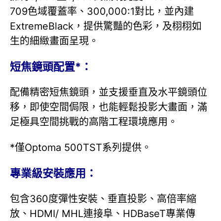
709色域覆蓋率、300,000:1對比，並內建
ExtremeBlack，提供驚豔的色彩，及栩栩如
生的細緻畫面呈現。
短焦鏡頭配置*：
配備精密短焦鏡頭，並支援垂直及水平鏡頭位
移，即使空間侷限，也能輕鬆投影大畫面，滿
足極具空間挑戰的高階工程環境應用。
*僅Optoma 500TST系列提供。
專業級安裝應用：
包含360度彈性安裝、垂直投影、高倍率縮
放、HDMI/ MHL連接阜、HDBaseT專業傳