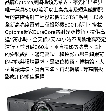
品牌Optoma奧圖碼領先業界、率先推出業界
唯一兼具5,000流明以上高亮度及短焦鏡頭配
置的高階雷射工程投影機500TST系列，以及
全新高亮度雷射工程投影機500T系列，搭載
Optoma獨家DuraCore雷射光源技術，提供高
達2萬小時、全天候7天24小時不間斷地高穩定
運行，並具備360度、垂直投影等專業、彈性
的安裝設計，滿足高階工程投影市場日趨嚴苛
的功能與環境需求，是數位櫥窗、博物館、大
型會議講演、舞台表演、實況轉播…等高階投
影應用的絕佳選擇！