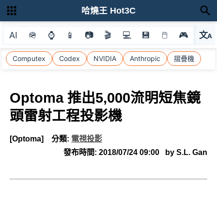
哈燒王 Hot3C
AI
🪖
⌚
📱
📷
🎬
💻
💾
🖱
🎮
文
A
選
Computex
Codex
NVIDIA
Anthropic
摺疊機
Optoma 推出5,000流明短焦鏡
頭雷射工程投影機
[Optoma]
分類:
電視投影
發布時間:
2018/07/24 09:00
by S.L. Gan