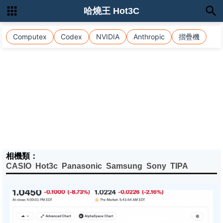
哈燒王 Hot3C
Computex
Codex
NVIDIA
Anthropic
摺疊機
相機類：
CASIO
Hot3c
Panasonic
Samsung
Sony
TIPA