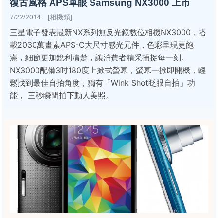
復古風格 APS單眼 Samsung NX3000 上市
7/22/2014 [相機類]
三星電子發表最新NX系列無反光鏡數位相機NX3000，搭
載2030萬畫素APS-C大尺寸感光元件，色彩呈現更飽
滿，細節更加銳利清楚，讓消費者精采捕捉每一刻。
NX3000配備3吋180度上掀式螢幕，螢幕一掀即開機，輕
鬆找到最佳自拍角度，獨有「Wink Shot眨眼自拍」功
能， 三秒瞬間拍下動人美照。