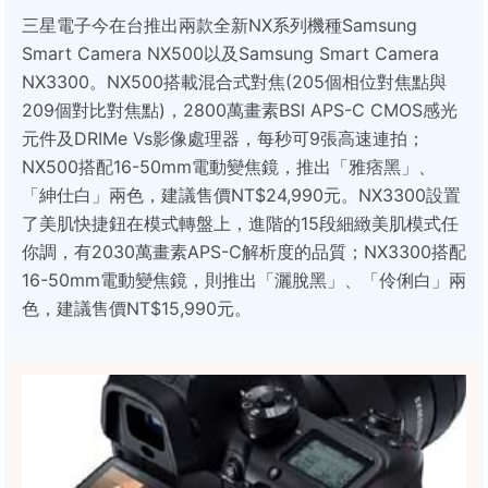
三星電子今在台推出兩款全新NX系列機種Samsung
Smart Camera NX500以及Samsung Smart Camera
NX3300。NX500搭載混合式對焦(205個相位對焦點與
209個對比對焦點)，2800萬畫素BSI APS-C CMOS感光
元件及DRIMe Vs影像處理器，每秒可9張高速連拍；
NX500搭配16-50mm電動變焦鏡，推出「雅痞黑」、
「紳仕白」兩色，建議售價NT$24,990元。NX3300設置
了美肌快捷鈕在模式轉盤上，進階的15段細緻美肌模式任
你調，有2030萬畫素APS-C解析度的品質；NX3300搭配
16-50mm電動變焦鏡，則推出「灑脫黑」、「伶俐白」兩
色，建議售價NT$15,990元。