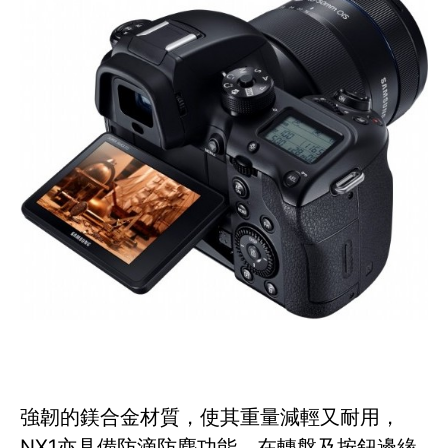
強韌的鎂合金材質，使其重量減輕又耐用，
NX1亦具備防滴防塵功能，在轉盤及按鈕邊緣