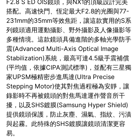
F2.8 S ED OIS鏡頭，與NX1的頂級設計完美
搭配。高速快門、恆定最大F2.8的光圈與77-
231mm的35mm等效焦距，讓這款實用的S系
列鏡頭適用運動攝影、野外攝影及人像攝影等
多種情境。這款鏡頭具備進階的多軸光學防手
震(Advanced Multi-Axis Optical Image
Stabilization)系統，最高可達4.5級手震補償
(平均值，依據CIPA測試標準)，並配有三星獨
家UPSM極精密步進馬達(Ultra Precise
Stepping Motor)使其對焦過程極為安靜，讓
錄影時不再被鏡頭的對焦馬達運作聲音所干
擾，以及SHS鍍膜(Samsung Hyper Shield)
提供鏡頭保護，防止灰塵、濕氣、指紋、污漬
與起霧。此特殊的SHS鍍膜讓鏡頭清潔更容
易。