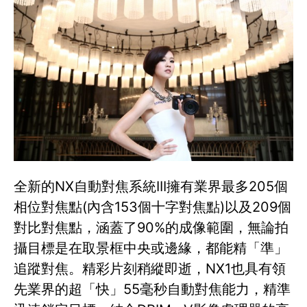
全新的NX自動對焦系統III擁有業界最多205個
相位對焦點(內含153個十字對焦點)以及209個
對比對焦點，涵蓋了90%的成像範圍，無論拍
攝目標是在取景框中央或邊緣，都能精「準」
追蹤對焦。精彩片刻稍縱即逝，NX1也具有領
先業界的超「快」55毫秒自動對焦能力，精準