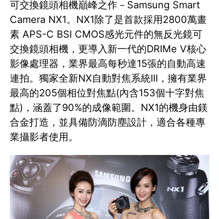
可交換鏡頭相機巔峰之作－Samsung Smart
Camera NX1。NX1除了是首款採用2800萬畫
素 APS-C BSI CMOS感光元件的無反光鏡可
交換鏡頭相機，更導入新一代的DRIMe V核心
影像處理器，業界最高每秒達15張的自動高速
連拍。獨家全新NX自動對焦系統III，擁有業界
最高的205個相位對焦點(內含153個十字對焦
點)，涵蓋了90%的成像範圍。NX1的機身由鎂
合金打造，並具備防滴防塵設計，適合各種專
業攝影者使用。