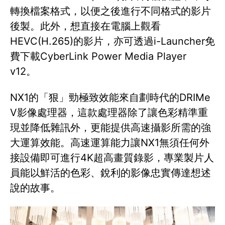
轉換檔案格式，以便之後進行不同格式的影片
後製。此外，想直接在電腦上觀看
HEVC(H.265)的影片，亦可透過i-Launcher免
費下載CyberLink Power Media Player
v12。
NX1的「狠」勁極致效能來自劃時代的DRIMe
V影像處理器，這款處理器除了讓色彩精準重
現並降低雜訊外，更能提供高速攝影所需的強
大運算效能。高速運算能力讓NX1無須任何外
接設備即可進行4K超高畫質錄影，專業製片人
員能以鮮活的色彩、銳利的影像忠實傳達想述
說的故事。