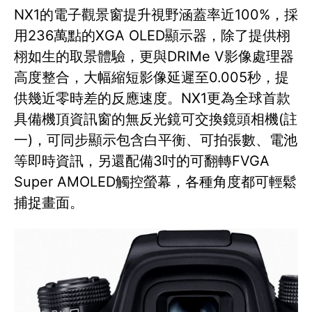
NX1的電子觀景窗提升視野涵蓋率近100%，採
用236萬點的XGA OLED顯示器，除了提供栩
栩如生的取景體驗，更與DRIMe V影像處理器
高度整合，大幅縮短影像延遲至0.005秒，提
供幾近零時差的反應速度。NX1更為全球首款
具備機頂資訊窗的無反光鏡可交換鏡頭相機(註
一)，可同步顯示包含白平衡、可拍張數、電池
等即時資訊，另還配備3吋的可翻轉FVGA
Super AMOLED觸控螢幕，各種角度都可輕鬆
捕捉畫面。