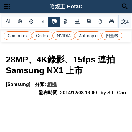
哈燒王 Hot3C
AI
🪖
⌚
📱
📷
🎬
💻
💾
🖱
🎮
文
A
選
Computex
Codex
NVIDIA
Anthropic
摺疊機
28MP、4K錄影、15fps 連拍
Samsung NX1 上市
[Samsung]
分類:
相機
發布時間:
2014/12/08 13:00
by S.L. Gan