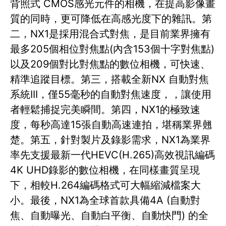
背照式 CMOS感光元件的相機，在提高影像畫
質的同時，更可降低在高感光度下的雜訊。第
二，NX1是採用混合式對焦，是目前業界擁有
最多205個相位對焦點(內含153個十字對焦點)
以及209個對比對焦點的數位相機，可快速、
精準追蹤目標。第三，搭載全新NX 自動對焦
系統III，僅55毫秒的自動對焦速度，，讓使用
者輕鬆捕捉完美瞬間。第四，NX1的極致速
度，每秒高達15張自動高速連拍，堪稱業界翹
楚。第五，針對製片及錄影需求，NX1為業界
率先支援最新一代HEVC(H.265)高效視訊編碼
4K UHD錄影的數位相機，在同樣畫質呈現
下，相較H.264編碼格式可大幅縮減檔案大
小。最後，NX1為全球首款具備4A (自動對
焦、自動曝光、自動白平衡、自動快門) 的全