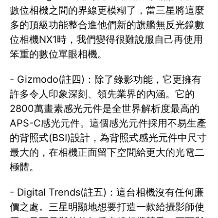
數位相機之間的界線更模糊了，當三星將這麼
多的頂級功能整合進他們新的旗艦無反光鏡數
位相機NX1時，我們變得很難說服自己再使用
笨重的數位單眼相機。
- Gizmodo(註四)：除了錄影功能，它更擁有
許多令人印象深刻、領先業界的內涵。它的
2800萬畫素感光元件是全世界解析度最高的
APS-C感光元件。這個感光元件採用不易生產
的背照式(BSI)設計，為背照式感光元件中尺寸
最大的，在相機正面留下空間給更大的光電二
極體。
- Digital Trends(註五)：這台相機沒有任何廉
價之處。三星明顯地想要打造一款給攝影師使