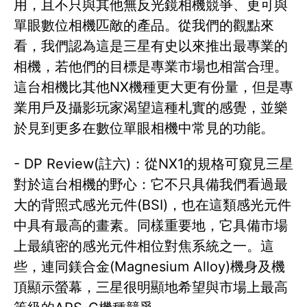
用，且不只與其他無反光鏡相機競爭、更可與
單眼數位相機匹敵的產品。從我們的觀點來
看，我們認為這是三星有史以來推出最專業的
相機，若他們的目標是專業市場也相當合理。
這台相機比其他NX機種更大更有份量，但是專
業用戶及攝影玩家渴望這種札實的感覺，並樂
於見到更多在數位單眼相機中常見的功能。
- DP Review(註六)：從NX1的規格可窺見三星
對於這台相機的野心：它不只具備我們看過最
大的背照式感光元件(BSI)，也在這類感光元件
中具有最高的畫素。同樣重要地，它具備市場
上最縝密的感光元件相位對焦系統之一。這
些，連同鎂合金(Magnesium Alloy)機身及機
頂顯示螢幕，三星很明顯地希望與市場上最高