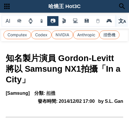
哈燒王 Hot3C
AI
🪖
⌚
📱
📷
🎬
💻
💾
🖱
🎮
文
A
選
Computex
Codex
NVIDIA
Anthropic
摺疊機
知名製片演員 Gordon-Levitt
將以 Samsung NX1拍攝「In a
City」
[Samsung]
分類:
相機
發布時間:
2014/12/02 17:00
by S.L. Gan