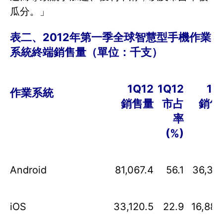
瓜分。」
表二、
2012
年第一季全球智慧型手機作業
系統終端銷售量（單位：千支）
1Q12
1Q12
1Q
作業系統
銷售量
市占
銷售
率
(%)
Android
81,067.4
56.1
36,350
iOS
33,120.5
22.9
16,883