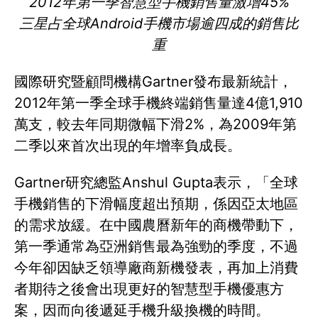
2012
年第一季智慧型手機銷售量激增
45%
三星占全球
Android
手機市場逾四成的銷售比
重
國際研究暨顧問機構Gartner發布最新統計，
2012年第一季全球手機終端銷售量達4億1,910
萬支，較去年同期微幅下滑2%，為2009年第
二季以來首次出現的年增率負成長。
Gartner研究總監Anshul Gupta表示，「全球
手機銷售的下滑幅度超出預期，係因亞太地區
的需求放緩。在中國農曆新年的商機帶動下，
第一季通常為亞洲銷售最為強勁的季度，不過
今年卻因缺乏領導廠商新機發表，再加上消費
者期待之後會出現更好的智慧型手機優惠方
案，因而向後遞延手機升級換機的時間。