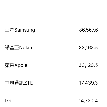
(
三星
Samsung
86,567.6
2
諾基亞Nokia
83,162.5
1
蘋果Apple
33,120.5
中興通訊ZTE
17,439.3
LG
14,720.4