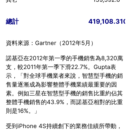
總計
419,108.3
100
資料來源：Gartner（2012年5月）
諾基亞在2012年第一季的手機銷售為8,320萬
支，較2011年第一季下滑22.7%。Gupta表
示，「對全球手機業者來說，智慧型手機的銷
售量逐漸成為影響整體手機業績最重要的因
素。例如三星在智慧型手機的銷售比重約佔其
整體手機銷售的43.9%，而諾基亞相對的比重
則是16%。」
受到iPhone 4S持續創下的業務佳績所帶動，