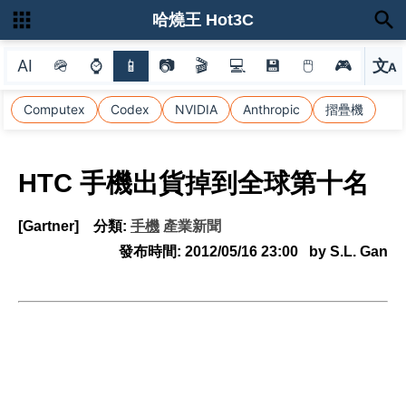
哈燒王 Hot3C
AI
🪖
⌚
📱
📷
🎬
💻
💾
🖱
🎮
文
A
選
Computex
Codex
NVIDIA
Anthropic
摺疊機
HTC 手機出貨掉到全球第十名
[Gartner]
分類:
手機
產業新聞
發布時間:
2012/05/16 23:00
by S.L. Gan