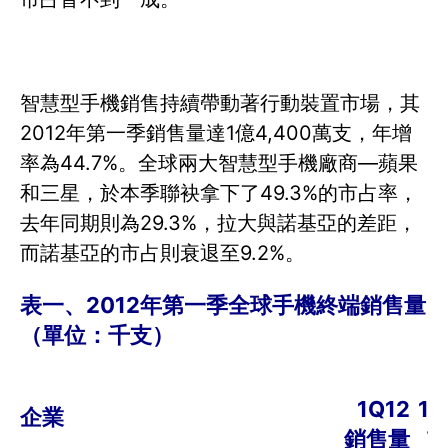
智慧型手機銷售持續帶動著行動裝置市場，其
2012年第一季銷售量達1億4,400萬支，年增
率為44.7%。全球兩大智慧型手機廠商—蘋果
和三星，於本季聯袂拿下了49.3%的市占率，
去年同期則為29.3%，拉大與諾基亞的差距，
而諾基亞的市占則衰退至9.2%。
表一、
2012
年第一季全球手機終端銷售量
（單位：千支）
1Q12
1Q
企業
銷售量