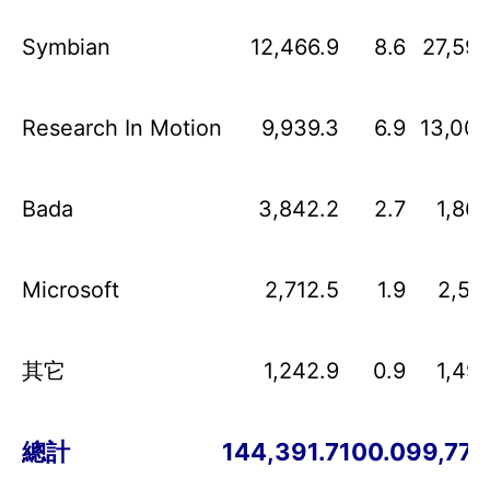
Symbian
12,466.9
8.6
27,598
Research In Motion
9,939.3
6.9
13,004
Bada
3,842.2
2.7
1,862
Microsoft
2,712.5
1.9
2,582
其它
1,242.9
0.9
1,495
總計
144,391.7
100.0
99,775