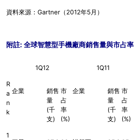
資料來源：Gartner（2012年5月）
附註: 全球智慧型手機廠商銷售量與市占率
1Q12
1Q11
R
企業
銷售
市
企業
銷售
市
a
量
占
量
占
n
(千
率
(千
率
k
支)
(%)
支)
(%)
1