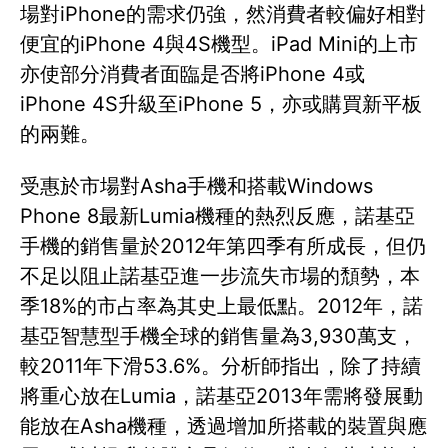
場對iPhone的需求仍強，然消費者較偏好相對
便宜的iPhone 4與4S機型。iPad Mini的上市
亦使部分消費者面臨是否將iPhone 4或
iPhone 4S升級至iPhone 5，亦或購買新平板
的兩難。
受惠於市場對Asha手機和搭載Windows
Phone 8最新Lumia機種的熱烈反應，諾基亞
手機的銷售量於2012年第四季有所成長，但仍
不足以阻止諾基亞進一步流失市場的頹勢，本
季18%的市占率為其史上最低點。2012年，諾
基亞智慧型手機全球的銷售量為3,930萬支，
較2011年下滑53.6%。分析師指出，除了持續
將重心放在Lumia，諾基亞2013年需將發展動
能放在Asha機種，透過增加所搭載的裝置與應