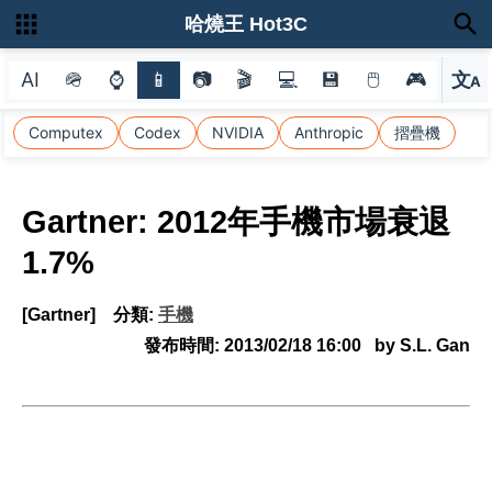
哈燒王 Hot3C
AI
🪖
⌚
📱
📷
🎬
💻
💾
🖱
🎮
文
A
選
Computex
Codex
NVIDIA
Anthropic
摺疊機
Gartner: 2012年手機市場衰退
1.7%
[Gartner]
分類:
手機
發布時間:
2013/02/18 16:00
by S.L. Gan