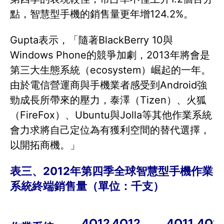
點，智慧型手機的銷售量更年增124.2%。
Gupta表示，「隨著BlackBerry 10與
Windows Phone的競爭加劇，2013年將會是
第三大生態系統（ecosystem）崛起的一年。
由於電信營運商與手機業者感受到Android強
勁成長所帶來的壓力，泰澤（Tizen）、火狐
（FireFox）、Ubuntu與Jolla等其他作業系統
會力求將自己定位為有獲利空間的替代選擇，
以開拓商機。」
表三、
2012
年第四季全球智慧型手機作業
系統終端銷售量（單位：千支）
4Q12
4Q12
4Q11
4Q11