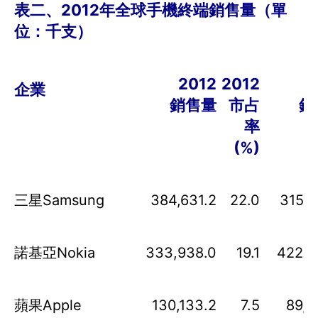
表二、
2012
年全球手機終端銷售量（單
位：千支）
2012
2012
企業
銷售量
市占
銷
率
(%)
三星Samsung
384,631.2
22.0
315,0
諾基亞Nokia
333,938.0
19.1
422,4
蘋果Apple
130,133.2
7.5
89,2