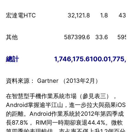
宏達電HTC
32,121.8
1.8
43,2
其他
587399.6
33.6
5958
總計
1,746,175.6
100.0
1,775,7
資料來源： Gartner （2013年2月）
在智慧型手機作業系統市場（參見表三），
Android掌握逾半江山，進一步拉大與蘋果iOS
的距離。Android作業系統於2012年第四季成
長87.8%， RIM同一時期卻衰退44.4%。微軟
第四季的表現較佳，市占率不僅上升1.2個百分