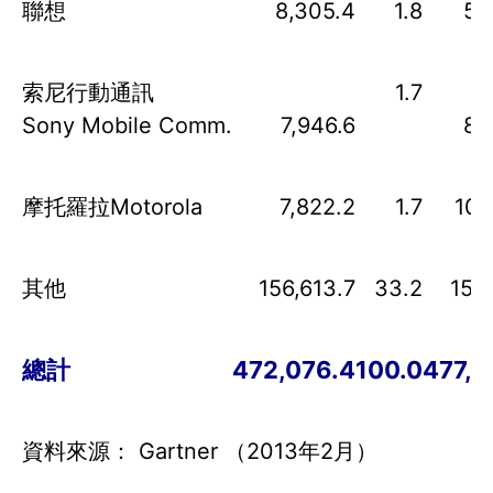
聯想
8,305.4
1.8
5,
索尼行動通訊
1.7
Sony Mobile Comm.
7,946.6
8,
摩托羅拉Motorola
7,822.2
1.7
10,
其他
156,613.7
33.2
151,
總計
472,076.4
100.0
477,7
資料來源： Gartner （2013年2月）