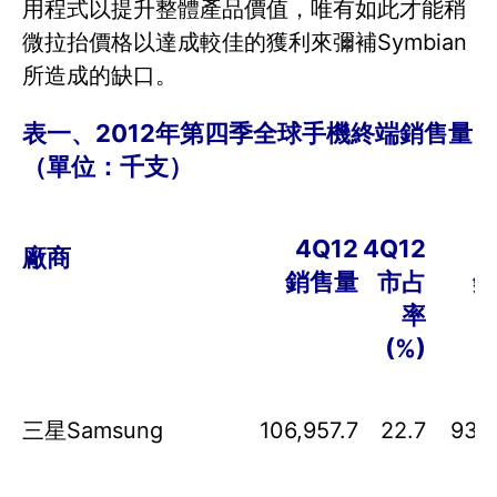
用程式以提升整體產品價值，唯有如此才能稍
微拉抬價格以達成較佳的獲利來彌補Symbian
所造成的缺口。
表一、
2012
年第四季全球手機終端銷售量
（單位：千支）
4Q12
4Q12
廠商
銷售量
市占
銷
率
(%)
三星
Samsung
106,957.7
22.7
93,