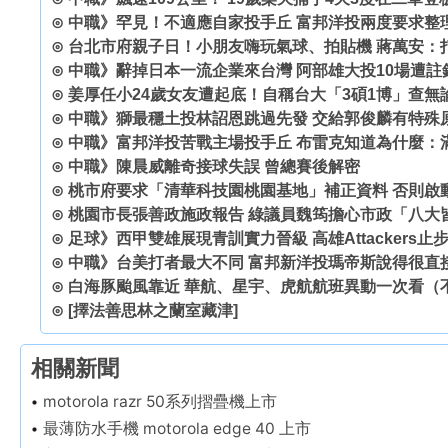
⊙
中職》罕見！不適應自家投手丘 富邦洋投兩度要求整
⊙
台北市府親子日！小朋友嗨玩氣球、拍貼機 蔣萬安：
⊙
中職》辭掉日本一流企業來台灣 阿部雄大投10場遭註
⊙
姜厚任小24歲女友遭起底！自稱台大「3碩1博」查
⊙
中職》獅最穩土投林詔恩跳過先發 交給郭俊麟有特殊
⊙
中職》富邦洋投苦戰主場投手丘 布雷克知道為什麼：
⊙
中職》陳晨威離奇接球失誤 曾總賽後解密
⊙
桃市府要求「清華科技園桃園基地」補正資料 否則啟
⊙
桃園市長張善政施政報告 綠議員魏筠擔心市政「八大
⊙
足球》西甲雙雄展現青訓實力晉級 高雄Attackers止步
⊙
中職》台美打者最大不同 富邦新洋投瑪帝斯說得很直
⊙
白海豚颱風靠近 華航、星宇、虎航航班異動一次看（
⊙
[擇法善思林之蘭室藏津]
相關新聞
motorola razr 50系列摺疊機上市
最薄防水手機 motorola edge 40 上市