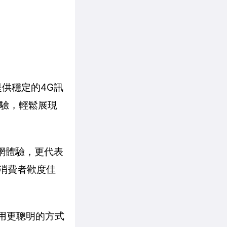
供穩定的4G訊
體驗，輕鬆展現
網體驗，更代表
是消費者歡度佳
用更聰明的方式