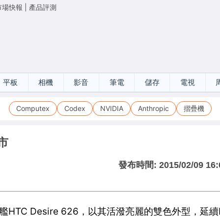
市場快報
|
產品評測
平板
相機
影音
筆電
儲存
電視
Computex
Codex
NVIDIA
Anthropic
摺疊機
上市
發布時間:
2015/02/09 16:
HTC Desire 626，以其活潑亮麗的雙色外型，延續HT