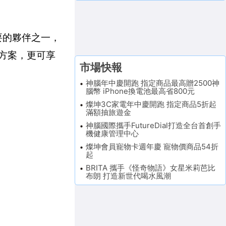
要的夥伴之一，
速方案，更可享
市場快報
神腦年中慶開跑 指定商品最高贈2500神
腦幣 iPhone換電池最高省800元
燦坤3C家電年中慶開跑 指定商品5折起
滿額抽旅遊金
神腦國際攜手FutureDial打造全台首創手
機健康管理中心
燦坤會員寵物卡週年慶 寵物價商品54折
起
BRITA 攜手《怪奇物語》女星米莉芭比
布朗 打造新世代喝水風潮