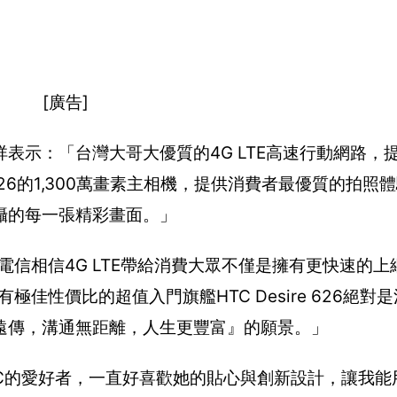
[廣告]
表示：「台灣大哥大優質的4G LTE高速行動網路，提
 626的1,300萬畫素主相機，提供消費者最優質的拍照
攝的每一張精彩畫面。」
電信相信4G LTE帶給消費大眾不僅是擁有更快速的上
佳性價比的超值入門旗艦HTC Desire 626絕對
遠傳，溝通無距離，人生更豐富』的願景。」
TC的愛好者，一直好喜歡她的貼心與創新設計，讓我能