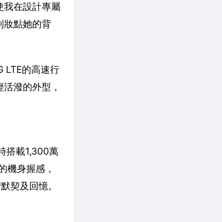
，使我在設計專屬
系列妝點她的背
LTE的高速行
年輕活潑的外型，
時搭載1,300萬
的機身握感，
蜜默契及回憶。