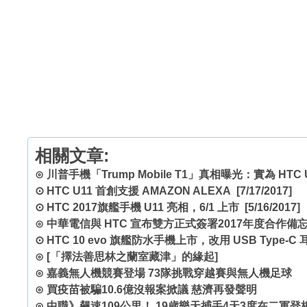
相關文章:
⊙
川普手機「Trump Mobile T1」真相曝光：實為 HTC U
⊙
HTC U11 首創支援 AMAZON ALEXA
[7/17/2017]
⊙
HTC 2017旗艦手機 U11 亮相，6/1 上市
[5/16/2017]
⊙
中華電信與 HTC 宣布雙方正式簽署2017年度合作備
⊙
HTC 10 evo 旗艦防水手機上市，改用 USB Type-C 
⊙
[「擇法善思林之蘭室藏津」的緣起]
⊙
嘉義無人機競賽登場 73隊挑戰穿越賽與無人機足球
⊙
買疫苗被騙10.6億沒報案掀議 慈濟再發聲明
⊙
中職》飆速109公里！ 19歲樂天捕手4天3度在二軍