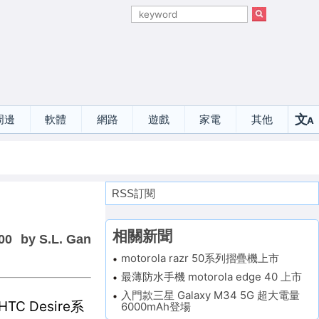
文
周邊
軟體
網路
遊戲
家電
其他
A
選
RSS訂閱
相關新聞
00
by S.L. Gan
motorola razr 50系列摺疊機上市
最薄防水手機 motorola edge 40 上市
入門款三星 Galaxy M34 5G 超大電量
C Desire系
6000mAh登場