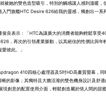
 626就被她的雙色造型吸引，特別的觸感讓人感到溫暖
旗艦HTC Desire 626給我的靈感，獨創出一
俊良表示：「HTC為讓廣大的消費者能夠輕鬆享受4G 
re 626，再次的引領產業脈動，以其絕佳的性價比與
寵愛彼此。」
Snapdragon 410四核心處理器及5吋HD高畫質螢幕，同
清晰的影像；其獨特且大膽活潑的雙色機身設計及舒適
盡情展現創意的配置使用介面，輕鬆創造屬於情人間的甜