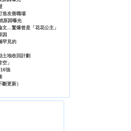
理
打造友善職場
銷原因曝光
無論文…驚爆曾是「花花公主」
原因
滿罕見的
動土地收回計劃
皆空」
16強
接
不斷更新）