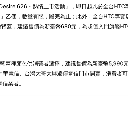
esire 626・熱情上市活動」，即日起凡於全台HT
戀馬克杯」乙個，數量有限，贈完為止；此外，全台HTC專
，建議售價為新臺幣680元，為超值入門旗艦HTC De
、海灣藍兩種顏色供消費者選擇，建議售價為新臺幣5,990
以及中華電信、台灣大哥大與遠傳電信門市開賣，消費者
電信業者。