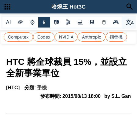
哈燒王 Hot3C
AI
🪖
⌚
📱
📷
🎬
💻
💾
🖱
🎮
文
A
選
Computex
Codex
NVIDIA
Anthropic
摺疊機
HTC 將全球裁員 15%，並設立
全新事業單位
[HTC]
分類:
手機
發布時間:
2015/08/13 18:00
by S.L. Gan