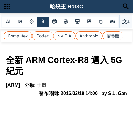
哈燒王 Hot3C
AI
🪖
⌚
📱
📷
🎬
💻
💾
🖱
🎮
文
A
選
Computex
Codex
NVIDIA
Anthropic
摺疊機
全新 ARM Cortex-R8 邁入 5G
紀元
[ARM]
分類:
手機
發布時間:
2016/02/19 14:00
by S.L. Gan