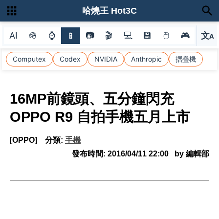
哈燒王 Hot3C
AI
🪖
⌚
📱
📷
🎬
💻
💾
🖱
🎮
文
A
選
Computex
Codex
NVIDIA
Anthropic
摺疊機
16MP前鏡頭、五分鐘閃充
OPPO R9 自拍手機五月上市
[OPPO]
分類:
手機
發布時間:
2016/04/11 22:00
by 編輯部