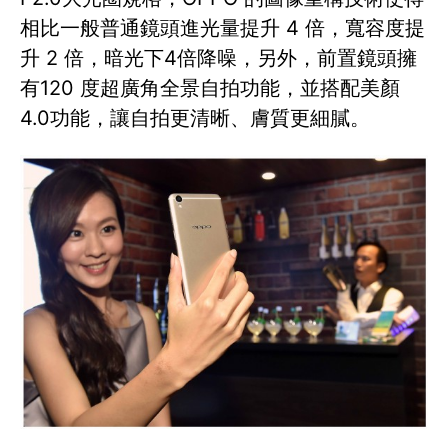
相比一般普通鏡頭進光量提升 4 倍，寬容度提
升 2 倍，暗光下4倍降噪，另外，前置鏡頭擁
有120 度超廣角全景自拍功能，並搭配美顏
4.0功能，讓自拍更清晰、膚質更細膩。