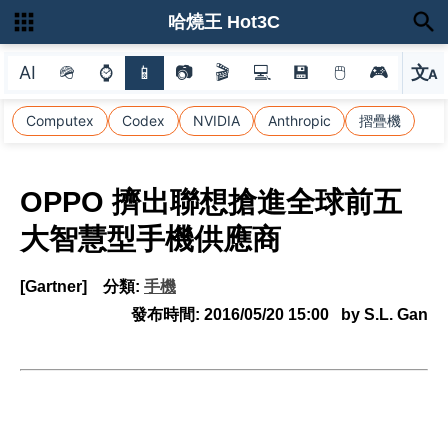
哈燒王 Hot3C
AI
🪖
⌚
📱
📷
🎬
💻
💾
🖱
🎮
文
A
選
Computex
Codex
NVIDIA
Anthropic
摺疊機
OPPO 擠出聯想搶進全球前五
大智慧型手機供應商
[Gartner]
分類:
手機
發布時間:
2016/05/20 15:00
by S.L. Gan