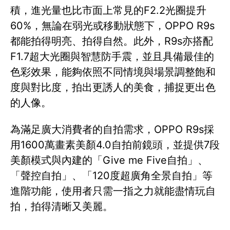
積，進光量也比市面上常見的F2.2光圈提升
60%，無論在弱光或移動狀態下，OPPO R9s
都能拍得明亮、拍得自然。此外，R9s亦搭配
F1.7超大光圈與智慧防手震，並且具備最佳的
色彩效果，能夠依照不同情境與場景調整飽和
度與對比度，拍出更誘人的美食，捕捉更出色
的人像。
為滿足廣大消費者的自拍需求，OPPO R9s採
用1600萬畫素美顏4.0自拍前鏡頭，並提供7段
美顏模式與內建的「Give me Five自拍」、
「聲控自拍」、「120度超廣角全景自拍」等
進階功能，使用者只需一指之力就能盡情玩自
拍，拍得清晰又美麗。