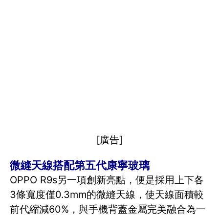
[廣告]
微縫天線搭配第五代康寧玻璃
OPPO R9s另一項創新亮點，便是採用上下各
3條寬度僅0.3mm的微縫天線，使天線面積較
前代縮減60%，與手機背蓋金屬完美融合為一