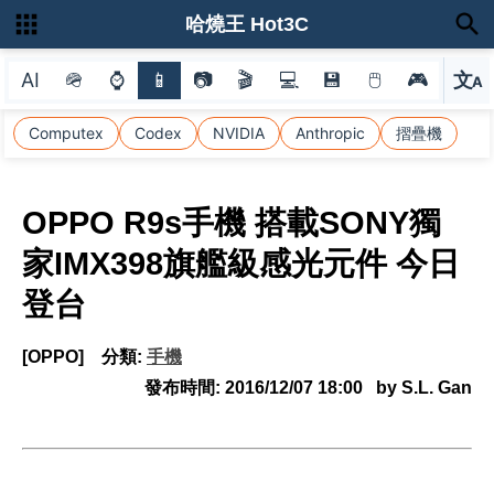
哈燒王 Hot3C
AI
🪖
⌚
📱
📷
🎬
💻
💾
🖱
🎮
文
A
選
Computex
Codex
NVIDIA
Anthropic
摺疊機
OPPO R9s手機 搭載SONY獨
家IMX398旗艦級感光元件 今日
登台
[OPPO]
分類:
手機
發布時間:
2016/12/07 18:00
by S.L. Gan