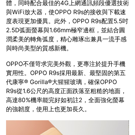
體，同時配合最佳的4G上網通訊頻段優選技術
與WiFi放大器，使OPPO R9s的接收與下載速
度表現更加優異。此外，OPPO R9s配置5.5吋
2.5D弧面螢幕與1.66mm極窄邊框，並結合圓
潤柔美的轉角弧度，精心雕琢出兼具一流手感
與時尚美型的質感新機。
OPPO不僅苛求完美外觀，更專注於提升手機
實用性。OPPO R9s採用最新、最堅固的第五
代康寧® Gorilla®大猩猩玻璃，確保OPPO
R9s從1.6公尺的高度正面跌落至粗糙的地面，
高達80%機率能完好如初註2，全面強化螢幕
的強韌度，使用上也更加長久。