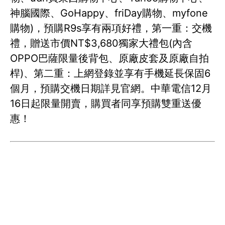
神腦國際、GoHappy、friDay購物、myfone
購物)，預購R9s享有兩項好禮，第一重：交機
禮，贈送市價NT$3,680獨家大禮包(內含
OPPO巴薩限量後背包、原廠皮套及原廠自拍
桿)、第二重：上網登錄並享有手機延長保固6
個月，預購交機日期詳見官網。中華電信12月
16日起限量開賣，購買者同享預購雙重送優
惠！