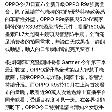
OPPO今(7)日宣布全新升級OPPO R9s強勢登
台，除了延續前代機種的功能優勢與極致美感
的革新性外型，OPPO R9s搭載與SONY獨家
開發的IMX398旗艦級感光元件，搭配1600萬
畫素F1.7大光圈主鏡頭與智慧防手震，全面滿
足消費者的拍照需求，無論白天或黑夜、靜態
或動態，動人的日常瞬間皆能完美留存！
根據國際研究暨顧問機構 Gartner 今年第三季
最新數據，OPPO躍升為全球第四大智慧手機
廠商，顯示OPPO成功邁向國際市場，影響力
持續升溫。而OPPO R9s於10月在上海首次發
布的當晚，吸引近90萬人次透過線上直播平台
同步觀看，受矚目程度可見一斑。在各界引頸
期盼下，OPPO今日特別邀請台灣知名女歌手