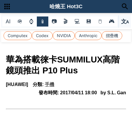
哈燒王 Hot3C
AI
🪖
⌚
📱
📷
🎬
💻
💾
🖱
🎮
文
A
選
Computex
Codex
NVIDIA
Anthropic
摺疊機
華為搭載徠卡SUMMILUX高階
鏡頭推出 P10 Plus
[HUAWEI]
分類:
手機
發布時間:
2017/04/11 18:00
by S.L. Gan