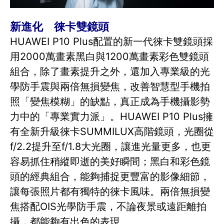
新進化 徠卡雙鏡頭
HUAWEI P10 Plus配置的新一代徠卡雙鏡頭採
用2000萬畫素黑白與1200萬畫素彩色雙鏡頭
組合，除了畫素提升之外，還加入專業級的光
學防手震與兩倍無損變焦，改善智慧型手機拍
照「變焦模糊」的缺點，真正成為手機攝影勢
力中的「專業實力派」。HUAWEI P10 Plus擁
有全新升級徠卡SUMMILUX高階鏡頭，光圈從
f/2.2提升至f/1.8大光圈，讓進光量更多，也更
容易抓住稍縱即逝的美好瞬間；黑白和彩色鏡
頭的經典組合，能夠捕捉更豐富的影像細節，
讓每張照片都有獨特的徠卡風味。兩倍無損變
焦搭配OIS光學防手震，不論夜景或遠距離拍
攝，都能夠有出色的表現。