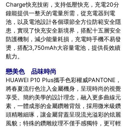
Charge快充技術，支持低壓快充，充電20分
鐘能提供一整天的電量所需，從充電器到電
池，以及電池設計各個環節全方位防範安全隱
患，實現了快充安全新境界，搭配十五層安全
防護機制，減少能量耗損，充電時手機不易發
燙，搭配3,750mAh大容量電池，提供長效續
航力。
戀美色 品味時尚
HUAWEI P10 Plus攜手色彩權威PANTONE，
將春夏流行色注入金屬機身，呈現時尚的視覺
享受。簡約美學的設計理念，融入更多曲線元
素，一體成形的金屬鑽雕背殼，採用微米級鑽
頭精雕細琢，讓金屬背蓋呈現流光溢彩的炫麗
風貌；特殊的鑽雕紋理不僅手感獨特，更可輕