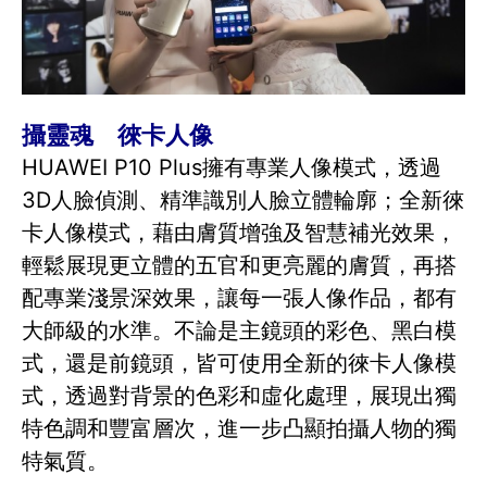
攝靈魂 徠卡人像
HUAWEI P10 Plus擁有專業人像模式，透過
3D人臉偵測、精準識別人臉立體輪廓；全新徠
卡人像模式，藉由膚質增強及智慧補光效果，
輕鬆展現更立體的五官和更亮麗的膚質，再搭
配專業淺景深效果，讓每一張人像作品，都有
大師級的水準。不論是主鏡頭的彩色、黑白模
式，還是前鏡頭，皆可使用全新的徠卡人像模
式，透過對背景的色彩和虛化處理，展現出獨
特色調和豐富層次，進一步凸顯拍攝人物的獨
特氣質。