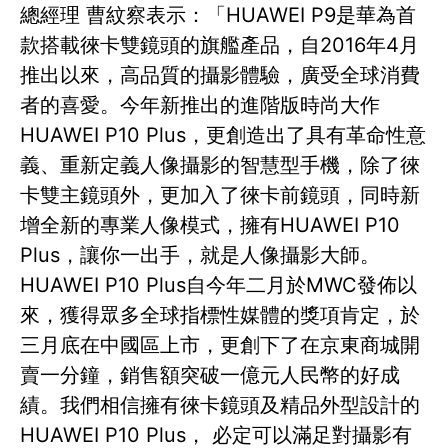
總經理 曹紋察表示：「HUAWEI P9是華為首
款搭載徠卡雙鏡頭的旗艦產品，自2016年4月
推出以來，高品質的攝影體驗，廣受全球消費
者的喜愛。今年新推出的進階版時尚大作
HUAWEI P10 Plus，更創造出了具有革命性意
義、重新定義人像攝影的智慧型手機，除了徠
卡雙主鏡頭外，更加入了徠卡前鏡頭，同時新
增全新的專業人像模式，擁有HUAWEI P10
Plus，讓你一出手，就是人像攝影大師。
HUAWEI P10 Plus自今年二月於MWC發佈以
來，獲得眾多全球指標性媒體的獎項肯定，於
三月底在中國區上市，更創下了在京東商城開
賣一分鐘，銷售額突破一億元人民幣的好成
績。我們相信擁有徠卡鏡頭及精品外型設計的
HUAWEI P10 Plus， 必定可以滿足對攝影有