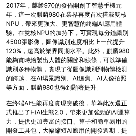
2017年，麒麟970的發佈開創了智慧手機元
年，這一次麒麟980在業界再度首次搭載雙核
NPU，帶來更強大、更智慧的終端AI應用體
驗。在雙核NPU的加持下，可實現每分鐘識別
4500張影像，圖像識別速度相比上一代提升
120%，遠高於業界同期水平。此外，麒麟980
能夠實時繪製出人體的關節和線條，可以準確
識別多種物體，實現了從圖像識別到物體檢測
的跨越。在AI場景識別、AI追焦、AI人像拍照
等方面，麒麟980也得到顯著提升。
在終端AI性能再度實現突破後，華為此次還正
式推出了HiAI生態2.0，帶來更加強勁的AI運算
力，提供更加豐富的接口、算子和簡單易用的
開發工具包，大幅縮短AI應用的開發週期，提