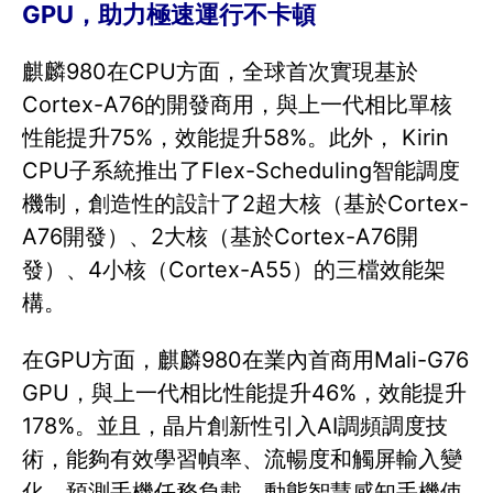
GPU，助力極速運行不卡頓
麒麟980在CPU方面，全球首次實現基於
Cortex-A76的開發商用，與上一代相比單核
性能提升75%，效能提升58%。此外， Kirin
CPU子系統推出了Flex-Scheduling智能調度
機制，創造性的設計了2超大核（基於Cortex-
A76開發）、2大核（基於Cortex-A76開
發）、4小核（Cortex-A55）的三檔效能架
構。
在GPU方面，麒麟980在業內首商用Mali-G76
GPU，與上一代相比性能提升46%，效能提升
178%。並且，晶片創新性引入AI調頻調度技
術，能夠有效學習幀率、流暢度和觸屏輸入變
化，預測手機任務負載，動態智慧感知手機使