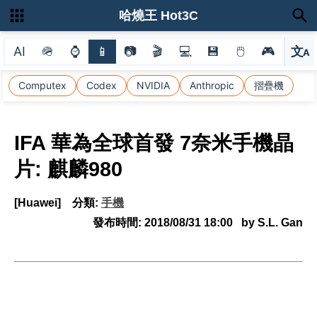
哈燒王 Hot3C
AI
🪖
⌚
📱
📷
🎬
💻
💾
🖱
🎮
文
A
選
Computex
Codex
NVIDIA
Anthropic
摺疊機
IFA 華為全球首發 7奈米手機晶
片: 麒麟980
[Huawei]
分類:
手機
發布時間:
2018/08/31 18:00
by S.L. Gan