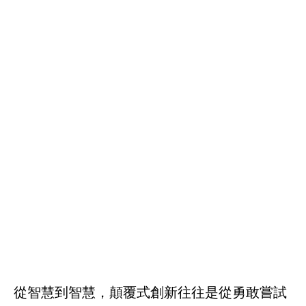
從智慧到智慧，顛覆式創新往往是從勇敢嘗試