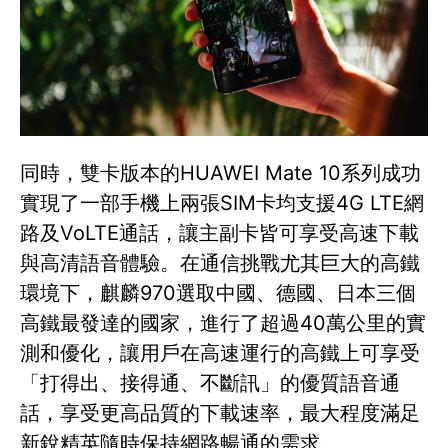
同時，雙卡版本的HUAWEI Mate 10系列成功
實現了一部手機上兩張SIM卡均支援4G LTE網
路及VoLTE通話，讓主副卡皆可享受高速下載
與高清語音體驗。在通信挑戰尤其巨大的高鐵
環境下，麒麟970選取中國、德國、日本三個
高鐵最發達的國家，進行了超過40萬公里的實
測和優化，讓用戶在高速運行的高鐵上可享受
「打得出、接得通、不斷訊」的優質語音通
話，享受更高品質的下載速率，最大程度滿足
新銳精英隨時保持網路暢通的需求。