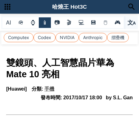
哈燒王 Hot3C
AI
🪖
⌚
📱
📷
🎬
💻
💾
🖱
🎮
文
A
選
Computex
Codex
NVIDIA
Anthropic
摺疊機
雙鏡頭、人工智慧晶片華為
Mate 10 亮相
[Huawei]
分類:
手機
發布時間:
2017/10/17 18:00
by S.L. Gan