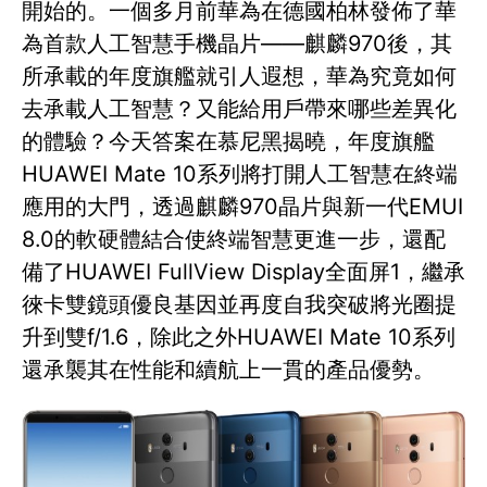
開始的。一個多月前華為在德國柏林發佈了華
為首款人工智慧手機晶片——麒麟970後，其
所承載的年度旗艦就引人遐想，華為究竟如何
去承載人工智慧？又能給用戶帶來哪些差異化
的體驗？今天答案在慕尼黑揭曉，年度旗艦
HUAWEI Mate 10系列將打開人工智慧在終端
應用的大門，透過麒麟970晶片與新一代EMUI
8.0的軟硬體結合使終端智慧更進一步，還配
備了HUAWEI FullView Display全面屏1，繼承
徠卡雙鏡頭優良基因並再度自我突破將光圈提
升到雙f/1.6，除此之外HUAWEI Mate 10系列
還承襲其在性能和續航上一貫的產品優勢。