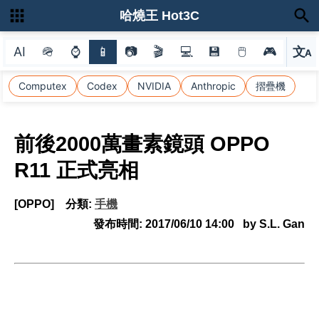
哈燒王 Hot3C
AI
🪖
⌚
📱
📷
🎬
💻
💾
🖱
🎮
文
A
選
Computex
Codex
NVIDIA
Anthropic
摺疊機
前後2000萬畫素鏡頭 OPPO
R11 正式亮相
[OPPO]
分類:
手機
發布時間:
2017/06/10 14:00
by S.L. Gan