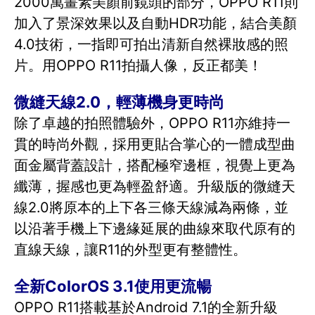
2000萬畫素美顏前鏡頭的部分，OPPO R11則
加入了景深效果以及自動HDR功能，結合美顏
4.0技術，一指即可拍出清新自然裸妝感的照
片。用OPPO R11拍攝人像，反正都美！
微縫天線2.0，輕薄機身更時尚
除了卓越的拍照體驗外，OPPO R11亦維持一
貫的時尚外觀，採用更貼合掌心的一體成型曲
面金屬背蓋設計，搭配極窄邊框，視覺上更為
纖薄，握感也更為輕盈舒適。升級版的微縫天
線2.0將原本的上下各三條天線減為兩條，並
以沿著手機上下邊緣延展的曲線來取代原有的
直線天線，讓R11的外型更有整體性。
全新ColorOS 3.1使用更流暢
OPPO R11搭載基於Android 7.1的全新升級