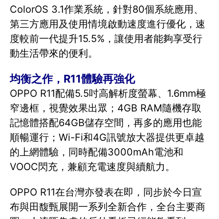
ColorOS 3.1作業系統，針對80個系統應用、
第三方應用及使用情境啟動速度進行優化，速
度較前一代提升15.5%，讓使用者能夠享受行
動生活帶來的便利。
均衡之作，R11體驗再強化
OPPO R11配備5.5吋高解析度螢幕、1.6mm極
窄邊框，視覺效果出眾；4GB RAM隨機存取
記憶體搭配64GB儲存空間，再多的應用也能
順暢運行；Wi-Fi和4G訊號放大器提供更卓越
的上網體驗，同時配備3000mAh電池和
VOOC閃充，兼顧充電速度與續航力。
OPPO R11在台灣亦發表在即，同步於今日宣
布與田馥甄展開一系列全新合作，全台主要商