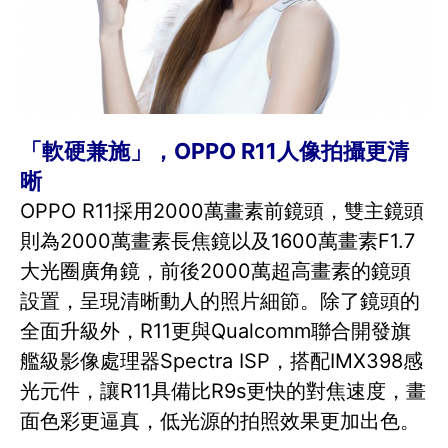
「軟硬兼施」，OPPO R11人像拍攝更清
晰
OPPO R11採用2000萬畫素前鏡頭，雙主鏡頭
則為2000萬畫素長焦鏡以及1600萬畫素F1.7
大光圈廣角鏡，前後2000萬超高畫素的鏡頭
設置，呈現清晰動人的照片細節。除了鏡頭的
全面升級外，R11更與Qualcomm聯合開發旗
艦級影像處理器Spectra ISP，搭配IMX398感
光元件，讓R11具備比R9s更快的對焦速度，畫
面色彩更逼真，低光源的拍照效果更加出色。