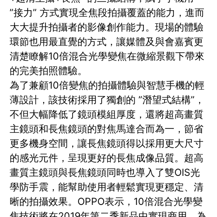
”接力” 方式實現全焦段拍攝覆蓋的能力，進而
大大提升拍攝者的影像創作能力。現場的體驗
環節也用最直覺的方式，讓媒體及與會嘉賓更
清楚瞭解10倍混合光學變焦在微縮景觀下帶來
的完美拍照體驗。
為了兼顧10倍變焦的拍攝體驗與智慧手機的輕
薄設計，該技術採用了獨創的 ”潛望式結構”，
不但大幅降低了鏡頭模組厚度，還將超高畫質
主鏡頭和長焦鏡頭的對焦馬達合而為一，節省
更多機身空間，讓長焦鏡頭得以採用更大尺寸
的感光元件，呈現更好的長焦成像品質。超高
畫質主鏡頭與長焦鏡頭同時也導入了雙OIS光
學防手震，能幫助使用者輕鬆實現更穩定、清
晰的拍攝效果。OPPO表示，10倍混合光學變
焦技術將在2019年第二季新品中實現商用，為