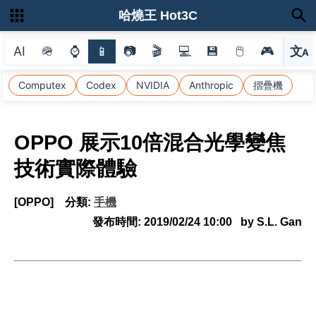
哈燒王 Hot3C
AI
🪖
⌚
📱
📷
🎬
💻
💾
🖱
🎮
文
A
選
Computex
Codex
NVIDIA
Anthropic
摺疊機
OPPO 展示10倍混合光學變焦
技術實際體驗
[OPPO]
分類:
手機
發布時間:
2019/02/24 10:00
by S.L. Gan