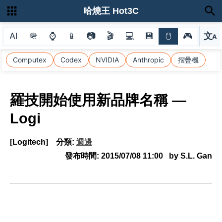
哈燒王 Hot3C
AI
🪖
⌚
📱
📷
🎬
💻
💾
🖱
🎮
文
A
選
Computex
Codex
NVIDIA
Anthropic
摺疊機
羅技開始使用新品牌名稱 —
Logi
[Logitech]
分類:
週邊
發布時間:
2015/07/08 11:00
by S.L. Gan