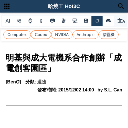
哈燒王 Hot3C
AI
🪖
⌚
📱
📷
🎬
💻
💾
🖱
🎮
文
A
選
Computex
Codex
NVIDIA
Anthropic
摺疊機
明基與成大電機系合作創辦「成
電創客園區」
[BenQ]
分類:
週邊
發布時間:
2015/12/02 14:00
by S.L. Gan